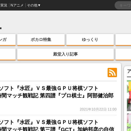
実況
Nアニメ
その他▼
ンガ
ボカロ特集
ゆっくり
殿堂入り記事
ソフト『水匠』ＶＳ最強ＧＰＵ将棋ソフト
』長時間マッチ観戦記 第四譜『プロ棋士』阿部健治郎
2021年10月22日 11:00
ソフト『水匠』ＶＳ最強ＧＰＵ将棋ソフト
』長時間マッチ観戦記 第三譜『GCT』加納邦彦の自信