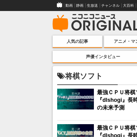
動画
静画
生放送
チャンネル
大百科
人気の記事
アニメ・マ
声優インタビュー
将棋ソフト
最強ＣＰＵ将棋
『dlshogi
の未来予測
最強ＣＰＵ将棋
『dlshogi