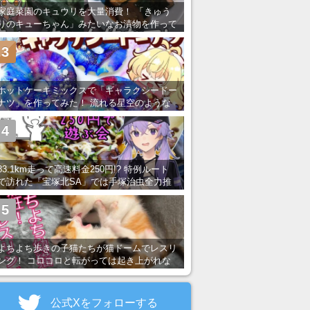
家庭菜園のキュウリを大量消費！ 「きゅう
りのキューちゃん」みたいなお漬物を作って
みた
3
ホットケーキミックスで「ギャラクシードー
ナツ」を作ってみた！ 流れる星空のような
レンチン・レシピを紹介
4
83.1km走って高速料金250円!? 特例ルート
で訪れた「宝塚北SA」では手塚治虫全力推
し＆関西グルメが楽しめる！
5
よちよち歩きの子猫たちが猫ドームでレスリ
ング！ コロコロと転がっては起き上がれな
い姿が可愛すぎる
公式Xをフォローする