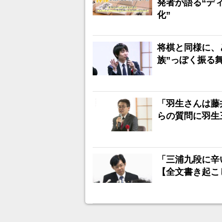
発者が語る“デ
化”
将棋と同様に、
族”っぽく振る
「羽生さんは藤
らの質問に羽生
「三浦九段に辛
【全文書き起こ