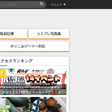
メニュー ▼
取材記事
コスプレ写真集
やりこみゲーマー列伝
アクセスランキング
1
RTAイベントリレー『RTAちゃんの夏休み』
に参加する全14運営にインタビューしてみ
た！ 「RTA in Japan」のチャンネルの貸し
出しを利用し8/9から1週間にわたって開催
2