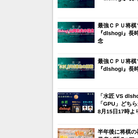
最強ＣＰＵ将棋
『dlshogi』
念
最強ＣＰＵ将棋
『dlshogi
「水匠 VS dl
「GPU」どち
8月15日17時よ
半年後に将棋の