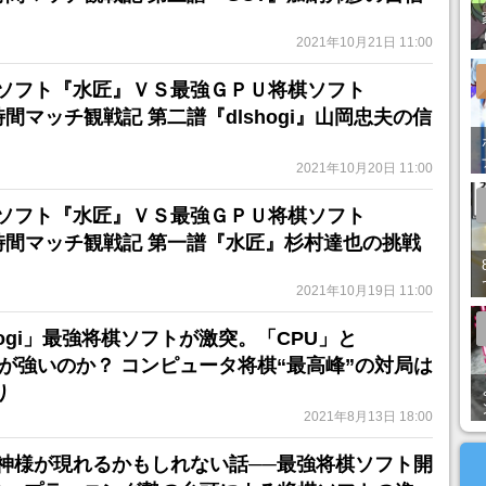
2021年10月21日 11:00
ソフト『水匠』ＶＳ最強ＧＰＵ将棋ソフト
長時間マッチ観戦記 第二譜『dlshogi』山岡忠夫の信
2021年10月20日 11:00
ソフト『水匠』ＶＳ最強ＧＰＵ将棋ソフト
』長時間マッチ観戦記 第一譜『水匠』杉村達也の挑戦
2021年10月19日 11:00
shogi」最強将棋ソフトが激突。「CPU」と
らが強いのか？ コンピュータ将棋“最高峰”の対局は
り
2021年8月13日 18:00
神様が現れるかもしれない話──最強将棋ソフト開