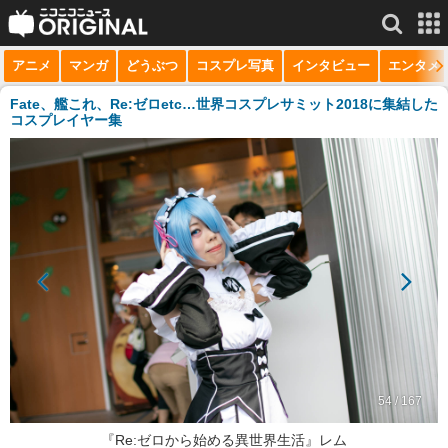
アニメ
マンガ
どうぶつ
コスプレ写真
インタビュー
エンタメ
サービス一覧
もっと見る
niconico
Fate、艦これ、Re:ゼロetc…世界コスプレサミット2018に集結した
コスプレイヤー集
動画
生放送
ニュース
チャンネル
マンガ
ニコニコQ
54 / 167
『Re:ゼロから始める異世界生活』レム