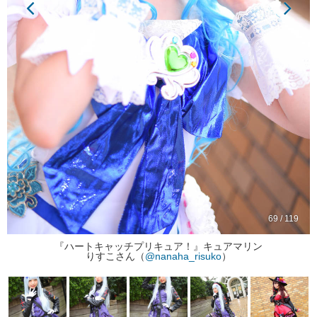
69 / 119
『ハートキャッチプリキュア！』キュアマリン
りすこさん（
@nanaha_risuko
）