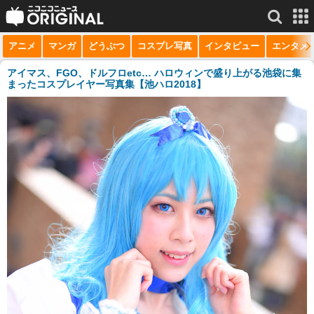
アニメ
マンガ
どうぶつ
コスプレ写真
インタビュー
エンタメ
サービス一覧
もっと見る
niconico
アイマス、FGO、ドルフロetc… ハロウィンで盛り上がる池袋に集
まったコスプレイヤー写真集【池ハロ2018】
動画
生放送
ニュース
チャンネル
マンガ
ニコニコQ