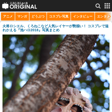
アニメ
マンガ
どうぶつ
コスプレ写真
インタビュー
エンタメ
サービス一覧
もっと見る
niconico
火将ロシエル、くろねこなど人気レイヤーが勢揃い！ コスプレで溢
れかえる『池ハロ2018』写真まとめ
動画
生放送
ニュース
チャンネル
マンガ
ニコニコQ