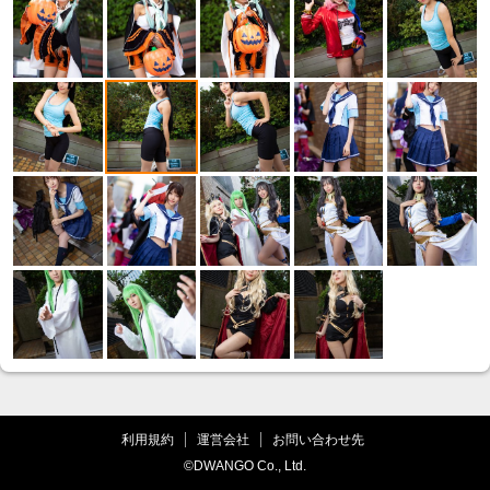
利用規約
運営会社
お問い合わせ先
©DWANGO Co., Ltd.