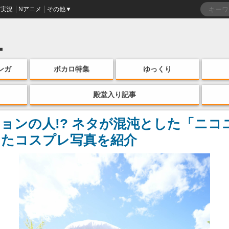
実況
Nアニメ
その他▼
ンガ
ボカロ特集
ゆっくり
殿堂入り記事
ョンの人!? ネタが混沌とした「ニコニ
したコスプレ写真を紹介