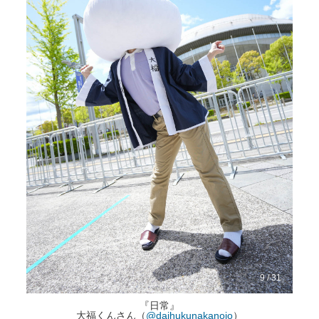
9 / 31
『日常』
大福くんさん（
@daihukunakanojo
）