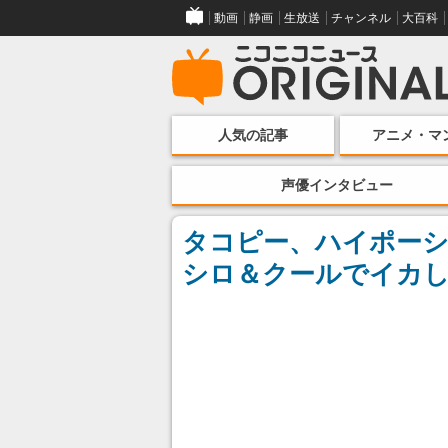
動画
静画
生放送
チャンネル
大百科
人気の記事
アニメ・マ
声優インタビュー
タコピー、ハイポーシ
シロ＆クールでイカ