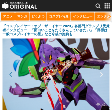
アニメ
マンガ
どうぶつ
コスプレ写真
インタビュー
エンタメ
サービス一覧
もっと見る
niconico
『コスプレイヤー・オブ・ザ・イヤー 2023』各部門グランプリ受賞
者インタビュー 「面白いことをたくさんしていきたい」「目標は
一般コスプレイヤーの星」など今後の抱負も
動画
生放送
ニュース
チャンネル
マンガ
ニコニコQ
46 / 46