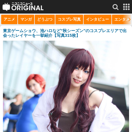
アニメ
マンガ
どうぶつ
コスプレ写真
インタビュー
エンタメ
サービス一覧
もっと見る
niconico
東京ゲームショウ、池ハロなど“秋シーズン”のコスプレエリアで出
会ったレイヤーを一挙紹介【写真315枚】
動画
生放送
ニュース
チャンネル
マンガ
ニコニコQ