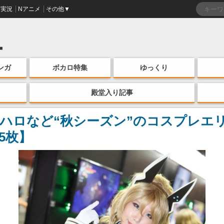
実況
Nアニメ
その他▼
ンガ
ボカロ特集
ゆっくり
殿堂入り記事
ハロなど“秋シーズン”のコスプレエ
5枚】