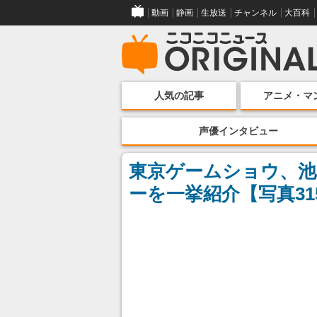
動画
静画
生放送
チャンネル
大百科
人気の記事
アニメ・マ
声優インタビュー
東京ゲームショウ、池
ーを一挙紹介【写真31