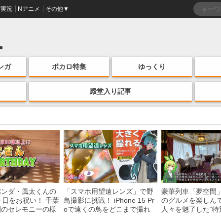
実況
Nアニメ
その他▼
ンガ
ボカロ特集
ゆっくり
殿堂入り記事
パンダ・風太くんの
「スマホ用望遠レンズ」で野
豪華列車「夢空間
生日をお祝い！ 千葉
鳥撮影に挑戦！ iPhone 15 Pr
のグルメを楽しん
園のセレモニーの様
oで遠くの鳥をどこまで撮れ
人々を魅了した“特
る？
間”を味わう様子に