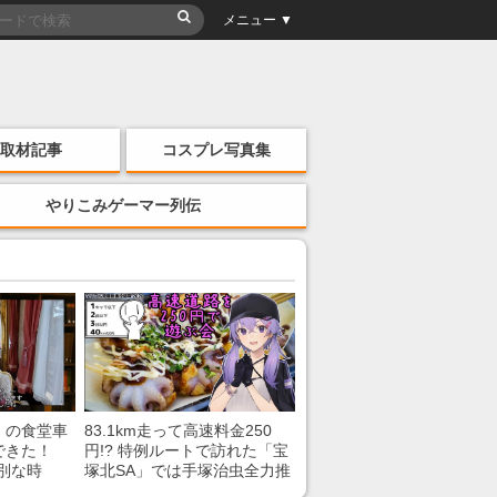
メニュー ▼
取材記事
コスプレ写真集
やりこみゲーマー列伝
」の食堂車
83.1km走って高速料金250
できた！
円!? 特例ルートで訪れた「宝
別な時
塚北SA」では手塚治虫全力推
「いいな
し＆関西グルメが楽しめる！