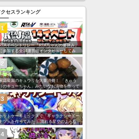
い」の声
アクセスランキング
1
RTAイベントリレー『RTAちゃんの夏休み』
に参加する全14運営にインタビューしてみ
た！ 「RTA in Japan」のチャンネルの貸し
出しを利用し8/9から1週間にわたって開催
2
家庭菜園のキュウリを大量消費！ 「きゅう
りのキューちゃん」みたいなお漬物を作って
みた
3
ホットケーキミックスで「ギャラクシードー
ナツ」を作ってみた！ 流れる星空のような
レンチン・レシピを紹介
4