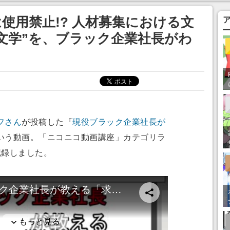
あ」「行ってみた
使用禁止!? 人材募集における文
文学”を、ブラック企業社長がわ
フさん
が投稿した『
現役ブラック企業社長が
いう動画。「ニコニコ動画講座」カテゴリラ
記録しました。