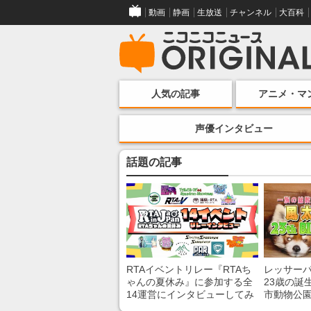
動画
静画
生放送
チャンネル
大百科
人気の記事
アニメ・マ
声優インタビュー
話題の記事
RTAイベントリレー『RTAち
レッサー
ゃんの夏休み』に参加する全
23歳の誕
14運営にインタビューしてみ
市動物公
た！ 「RTA in Japan」のチャ
子を紹介