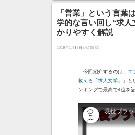
ンネルの貸し出しを利用し8/9
から1週間にわたって開催
「営業」という言葉は
学的な言い回し“求人
かりやすく解説
2019年1月17日 (木) 09:00
今回紹介するのは、
エ
教える「求人文学」
』と
ンキングで最高で4位を