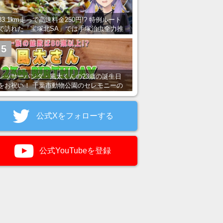
83.1km走って高速料金250円!? 特例ルート
で訪れた「宝塚北SA」では手塚治虫全力推
し＆関西グルメが楽しめる！
5
レッサーパンダ・風太くんの23歳の誕生日
をお祝い！ 千葉市動物公園のセレモニーの
様子を紹介
公式Xをフォローする
公式YouTubeを登録