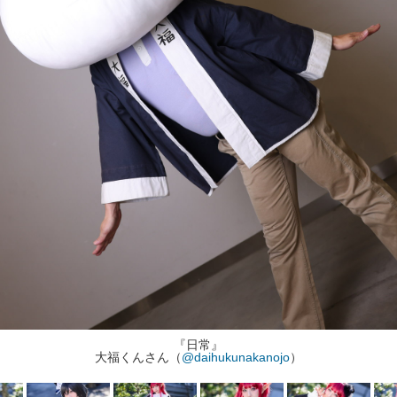
『日常』
大福くんさん（
@daihukunakanojo
）