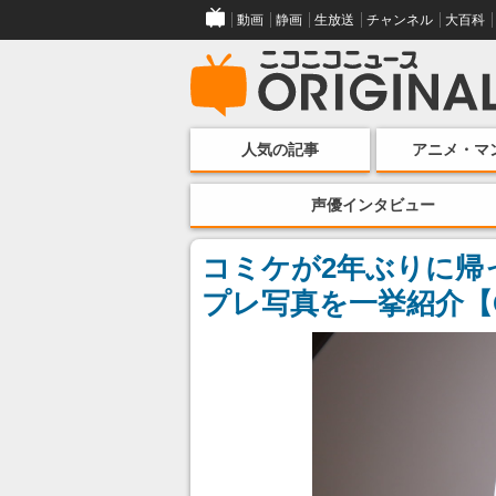
動画
静画
生放送
チャンネル
大百科
人気の記事
アニメ・マ
声優インタビュー
コミケが2年ぶりに帰
プレ写真を一挙紹介【C