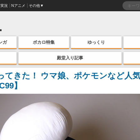
実況
Nアニメ
その他▼
ンガ
ボカロ特集
ゆっくり
殿堂入り記事
ってきた！ ウマ娘、ポケモンなど人
99】