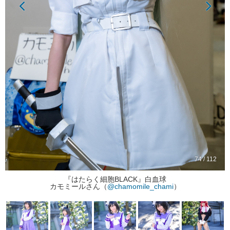
74 / 112
『はたらく細胞BLACK』白血球
カモミールさん（
@chamomile_chami
）