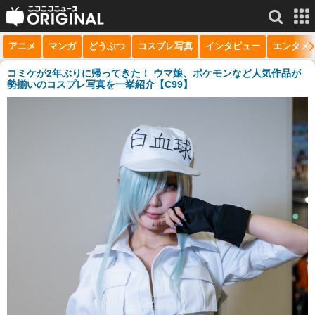
アニメ
マンガ
どうぶつ
コスプレ写真
インタビュー
エンタメ
サービス一覧
もっと見る
niconico
コミケが2年ぶりに帰ってきた！ ウマ娘、ポケモンなど人気作品が
勢揃いのコスプレ写真を一挙紹介【C99】
動画
生放送
ニュース
チャンネル
マンガ
ニコニコQ