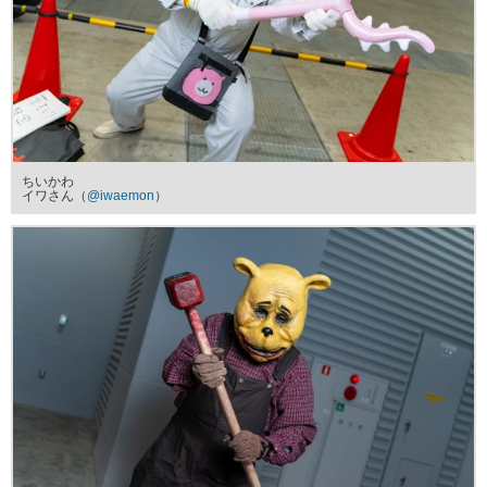
ちいかわ
イワさん（
@iwaemon
）