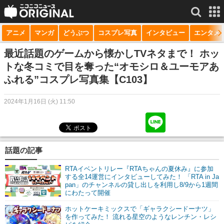
アニメ
マンガ
どうぶつ
コスプレ写真
インタビュー
エンタメ
サービス一覧
もっと見る
niconico
最近話題のゲームから懐かしTVネタまで！ ホッ
トな冬コミで目を奪った“オモシロ＆ユーモアあ
動画
ふれる”コスプレ写真集【C103】
生放送
2024年1月16日 (火) 11:50
ニュース
チャンネル
話題の記事
マンガ
RTAイベントリレー『RTAちゃんの夏休み』に参加
ニコニコQ
する全14運営にインタビューしてみた！ 「RTA in Ja
pan」のチャンネルの貸し出しを利用し8/9から1週間
にわたって開催
ホットケーキミックスで「ギャラクシードーナツ」
を作ってみた！ 流れる星空のようなレンチン・レシ