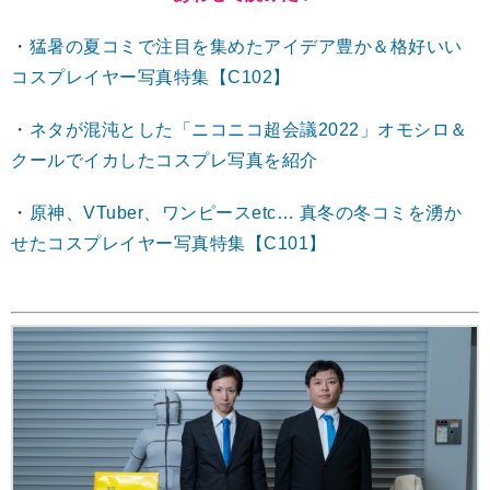
・
猛暑の夏コミで注目を集めたアイデア豊か＆格好いい
コスプレイヤー写真特集【C102】
・
ネタが混沌とした「ニコニコ超会議2022」オモシロ＆
クールでイカしたコスプレ写真を紹介
・
原神、VTuber、ワンピースetc… 真冬の冬コミを湧か
せたコスプレイヤー写真特集【C101】