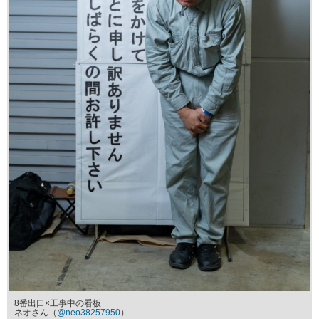
8番出口×工事中の看板
ネオさん（
@neo38257950
）