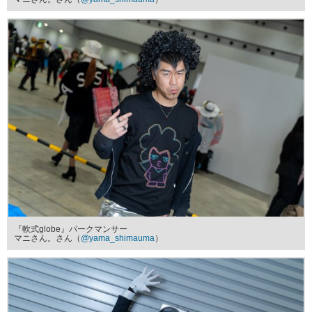
『軟式globe』パークマンサー
マニさん。さん（
@yama_shimauma
）