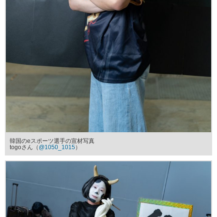
韓国のeスポーツ選手の宣材写真
togoさん（
@1050_1015
）