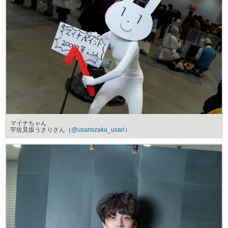
マイナちゃん
宇佐見坂うさりさん（
@usamizaka_usari
）