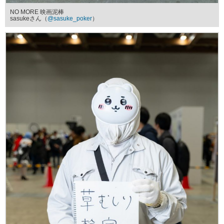
NO MORE 映画泥棒
sasukeさん（
@sasuke_poker
）