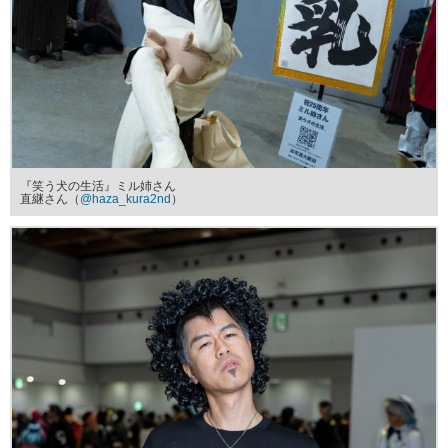
『笑う犬の生活』ミル姉さん
直継さん（
@haza_kura2nd
）