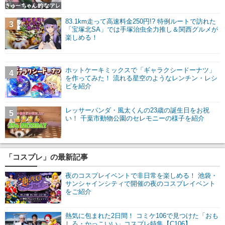
83.1km走って高速料金250円!? 特例ルートで訪れた
3
「宝塚北SA」では手塚治虫全力推し＆関西グルメが
楽しめる！
ホットケーキミックスで「ギャラクシードーナツ」
4
を作ってみた！ 流れる星空のようなレンチン・レシ
ピを紹介
レッサーパンダ・風太くんの23歳の誕生日をお祝
5
い！ 千葉市動物公園のセレモニーの様子を紹介
「コスプレ」の最新記事
夜のコスプレイベントで非日常を楽しめる！ 池袋・
サンシャインシティで開催の夜のコスプレイベント
をご紹介
熱気に包まれた2日間！ コミケ106で見つけた「おも
しろ・かっこいい」コスプレ特集【C106】