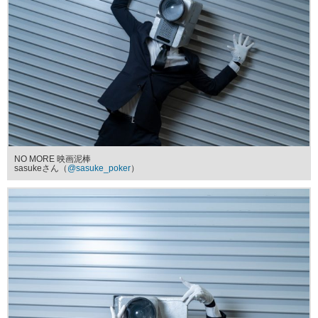
NO MORE 映画泥棒
sasukeさん（
@sasuke_poker
）