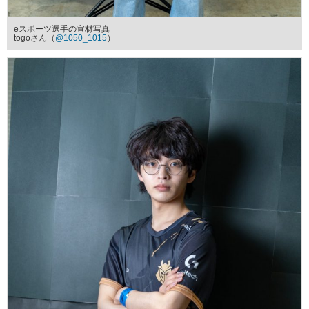
eスポーツ選手の宣材写真
togoさん（
@1050_1015
）