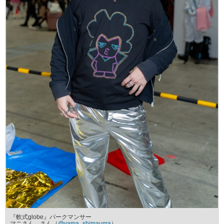
『軟式globe』パークマンサー
マニさん。さん（
@yama_shimauma
）