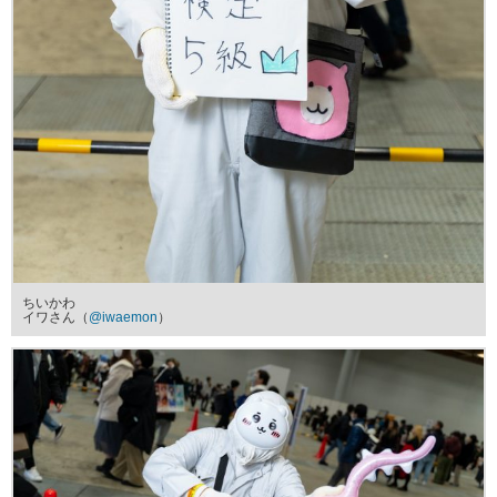
ちいかわ
イワさん（
@iwaemon
）