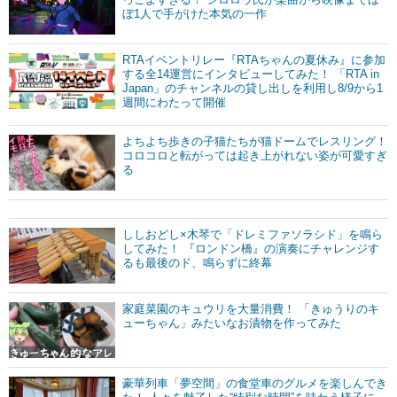
ぼ1人で手がけた本気の一作
RTAイベントリレー『RTAちゃんの夏休み』に参加
する全14運営にインタビューしてみた！ 「RTA in
Japan」のチャンネルの貸し出しを利用し8/9から1
週間にわたって開催
よちよち歩きの子猫たちが猫ドームでレスリング！
コロコロと転がっては起き上がれない姿が可愛すぎ
る
ししおどし×木琴で「ドレミファソラシド」を鳴ら
してみた！ 『ロンドン橋』の演奏にチャレンジす
るも最後のド、鳴らずに終幕
家庭菜園のキュウリを大量消費！ 「きゅうりのキ
ューちゃん」みたいなお漬物を作ってみた
豪華列車「夢空間」の食堂車のグルメを楽しんでき