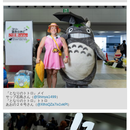
『となりのトトロ』メイ
サップ石島さん（
@Shinya1499
）
『となりのトトロ』トトロ
あおの２６号さん（
@XIhsQZa7ix1vkPt
）