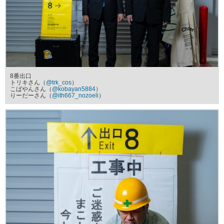
8番出口
トリキさん（
@trk_cos
）
こばやんさん（
@kobayan5884
）
りーだーさん（
@ith667_nozoeli
）