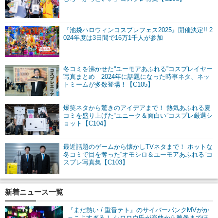
『池袋ハロウィンコスプレフェス2025』開催決定!! 2
024年度は3日間で16万1千人が参加
冬コミを沸かせた“ユーモアあふれる”コスプレイヤー
写真まとめ 2024年に話題になった時事ネタ、ネッ
トミームが多数登場！【C105】
爆笑ネタから驚きのアイデアまで！ 熱気あふれる夏
コミを盛り上げた“ユニーク＆面白い”コスプレ厳選シ
ョット【C104】
最近話題のゲームから懐かしTVネタまで！ ホットな
冬コミで目を奪った“オモシロ＆ユーモアあふれる”コ
スプレ写真集【C103】
新着ニュース一覧
『まだ熱い / 重音テト』のサイバーパンクMVがか
っこよすぎる！ シロロウ氏が楽曲から映像までほ