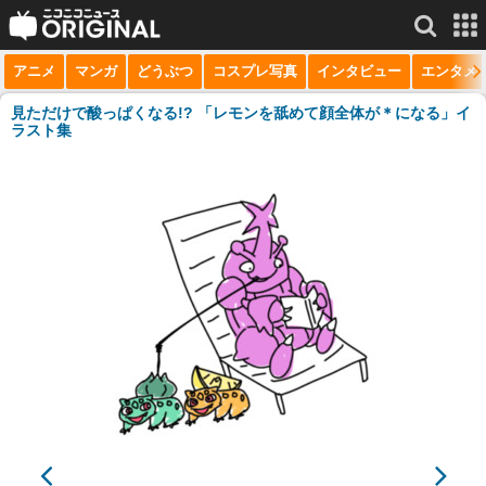
アニメ
マンガ
どうぶつ
コスプレ写真
インタビュー
エンタメ
サービス一覧
もっと見る
niconico
見ただけで酸っぱくなる!? 「レモンを舐めて顔全体が＊になる」イ
ラスト集
動画
生放送
ニュース
チャンネル
マンガ
ニコニコQ