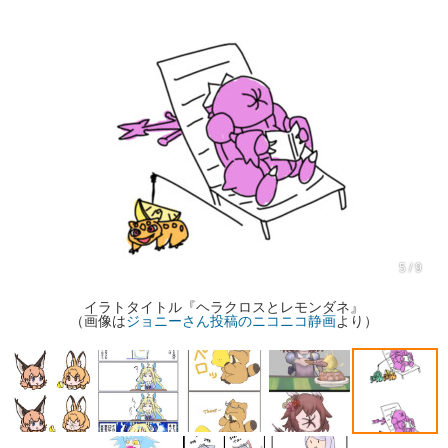
5 / 9
イラトタイトル『ヘラクロスとレモンダネ』
（画像は
ジョニーさん投稿のニコニコ静画
より）