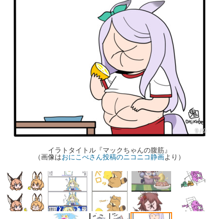
9 / 9
イラトタイトル『マックちゃんの腹筋』
（画像は
おにこべさん投稿のニコニコ静画
より）