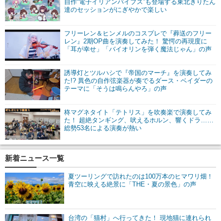
自作“電子イリアンパイプス”も登場する東北きりたん
達のセッションがにぎやかで楽しい
フリーレン＆ヒンメルのコスプレで『葬送のフリー
レン』2期OP曲を演奏してみた！ 驚愕の再現度に
「耳が幸せ」「バイオリンを弾く魔法じゃん」の声
誘導灯とツルハシで『帝国のマーチ』を演奏してみ
た!? 異色の自作弦楽器が奏でるダース・ベイダーの
テーマに「そうは鳴らんやろ」の声
柊マグネタイト「テトリス」を吹奏楽で演奏してみ
た！ 超絶タンギング、吠えるホルン、響くドラ……
総勢53名による演奏が熱い
新着ニュース一覧
夏ツーリングで訪れたのは100万本のヒマワリ畑！
青空に映える絶景に「THE・夏の景色」の声
台湾の「猫村」へ行ってきた！ 現地猫に連れられ