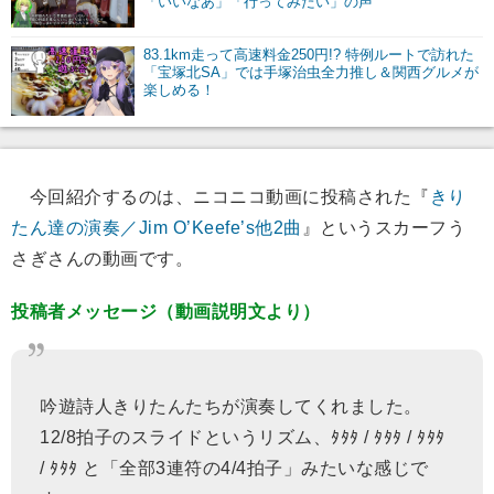
「いいなあ」「行ってみたい」の声
83.1km走って高速料金250円!? 特例ルートで訪れた
「宝塚北SA」では手塚治虫全力推し＆関西グルメが
楽しめる！
今回紹介するのは、ニコニコ動画に投稿された『
きり
たん達の演奏／Jim O’Keefe’s他2曲
』というスカーフう
さぎさんの動画です。
投稿者メッセージ（動画説明文より）
吟遊詩人きりたんたちが演奏してくれました。
12/8拍子のスライドというリズム、ﾀﾀﾀ / ﾀﾀﾀ / ﾀﾀﾀ
/ ﾀﾀﾀ と「全部3連符の4/4拍子」みたいな感じで