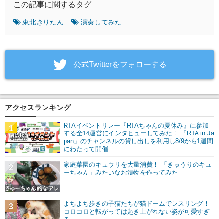
この記事に関するタグ
東北きりたん
演奏してみた
‎公式Twitterをフォローする
アクセスランキング
RTAイベントリレー『RTAちゃんの夏休み』に参加
1
する全14運営にインタビューしてみた！ 「RTA in Ja
pan」のチャンネルの貸し出しを利用し8/9から1週間
にわたって開催
家庭菜園のキュウリを大量消費！ 「きゅうりのキュ
2
ーちゃん」みたいなお漬物を作ってみた
よちよち歩きの子猫たちが猫ドームでレスリング！
3
コロコロと転がっては起き上がれない姿が可愛すぎ