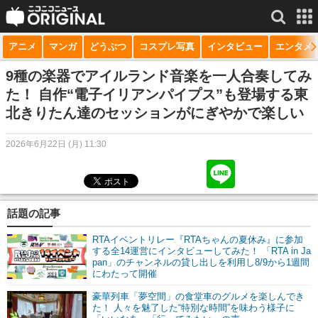
アニメ
マンガ
どうぶつ
コスプレ写真
インタビュー
エンタメ
サービス一覧
もっと見る
niconico
9種の楽器でアイルランド音楽を一人合奏してみ
た！ 自作“電子イリアンパイプス”も登場する東
動画
北きりたん達のセッションがにぎやかで楽しい
生放送
2026年6月22日 (月) 11:30
ニュース
チャンネル
話題の記事
マンガ
RTAイベントリレー『RTAちゃんの夏休み』に参加
ニコニコQ
する全14運営にインタビューしてみた！ 「RTA in Ja
pan」のチャンネルの貸し出しを利用し8/9から1週間
にわたって開催
豪華列車「夢空間」の食堂車のグルメを楽しんでき
た！ 人々を魅了した“特別な時間”を味わう様子に