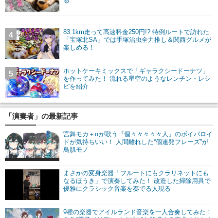
る
83.1km走って高速料金250円!? 特例ルートで訪れた
4
「宝塚北SA」では手塚治虫全力推し＆関西グルメが
楽しめる！
ホットケーキミックスで「ギャラクシードーナツ」
5
を作ってみた！ 流れる星空のようなレンチン・レシ
ピを紹介
「演奏者」の最新記事
宮舞モカ＋αが歌う『個々々々々々人』のボイパロイ
ドが気持ちいい！ 人間離れした“個連発フレーズ”が
鳥肌モノ
まさかの変身楽器「フルートにもクラリネットにも
なるほうき」で演奏してみた！ 改造した掃除用具で
優雅にクラシック音楽を奏でる人現る
9種の楽器でアイルランド音楽を一人合奏してみた！