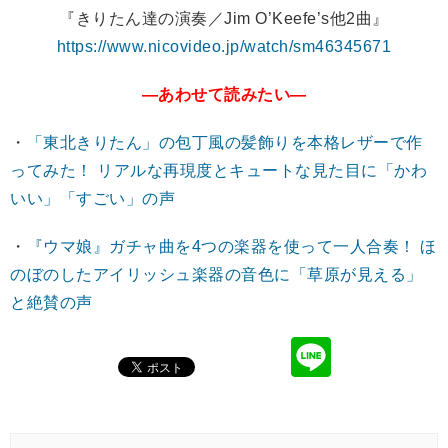
『きりたん達の演奏／Jim O’Keefe’s他2曲』
https://www.nicovideo.jp/watch/sm46345671
―あわせて読みたい―
・
「東北きりたん」の包丁風の髪飾りを本格レザーで作
ってみた！ リアルな再現度とキュートな見た目に「かわ
いい」「すごい」の声
・
『ウマ娘』ガチャ曲を4つの楽器を使って一人合奏！ ほ
のぼのしたアイリッシュ楽器の音色に「草原が見える」
と絶賛の声