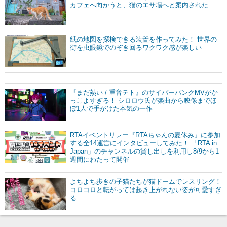
カフェへ向かうと、猫のエサ場へと案内された
紙の地図を探検できる装置を作ってみた！ 世界の
街を虫眼鏡でのぞき回るワクワク感が楽しい
『まだ熱い / 重音テト』のサイバーパンクMVがか
っこよすぎる！ シロロウ氏が楽曲から映像までほ
ぼ1人で手がけた本気の一作
RTAイベントリレー『RTAちゃんの夏休み』に参加
する全14運営にインタビューしてみた！ 「RTA in
Japan」のチャンネルの貸し出しを利用し8/9から1
週間にわたって開催
よちよち歩きの子猫たちが猫ドームでレスリング！
コロコロと転がっては起き上がれない姿が可愛すぎ
る