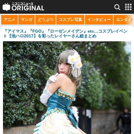
アニメ
マンガ
どうぶつ
コスプレ写真
インタビュー
エンタメ
サービス一覧
もっと見る
niconico
『アイマス』『FGO』『ローゼンメイデン』etc…コスプレイベン
ト【池ハロ2017】を彩ったレイヤーさん総まとめ
動画
生放送
ニュース
チャンネル
マンガ
ニコニコQ