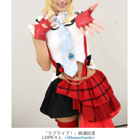
18 / 56
『ラブライブ！』絢瀬絵里
LOPEさん（
@lopechante
）