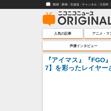
動画
静画
生放送
チャンネル
大百科
人気の記事
アニメ・マ
声優インタビュー
『アイマス』『FGO』
7】を彩ったレイヤー