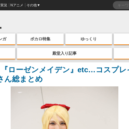
実況
Nアニメ
その他▼
ンガ
ボカロ特集
ゆっくり
殿堂入り記事
『ローゼンメイデン』etc…コスプレ
さん総まとめ