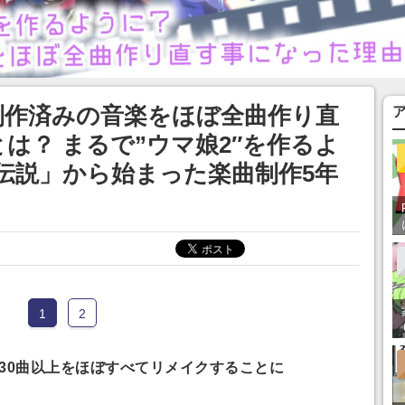
制作済みの音楽をほぼ全曲作り直
は？ まるで”ウマ娘2″を作るよ
伝説」から始まった楽曲制作5年
1
2
30曲
以上をほぼすべてリメイクすることに