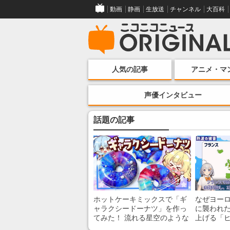
動画
静画
生放送
チャンネル
大百科
人気の記事
アニメ・マ
声優インタビュー
話題の記事
ホットケーキミックスで「ギ
なぜヨー
ャラクシードーナツ」を作っ
に襲われた
てみた！ 流れる星空のような
上げる「
レンチン・レシピを紹介
組みを解