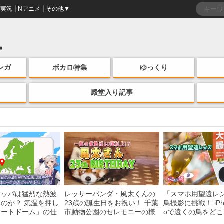
実況
Nアニメ
その他▼
ンガ
ボカロ特集
ゆっくり
殿堂入り記事
ロッパは猛烈な熱波
レッサーパンダ・風太くんの
「スマホ用望遠レ
のか？ 気温を押し
23歳の誕生日をお祝い！ 千葉
鳥撮影に挑戦！ iPhon
ヒートドーム」の仕
市動物公園のセレモニーの様
oで遠くの鳥をど
説
子を紹介
る？