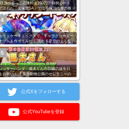
83.1km走って高速料金250円!? 特例ルート
で訪れた「宝塚北SA」では手塚治虫全力推
し＆関西グルメが楽しめる！
4
ホットケーキミックスで「ギャラクシードー
ナツ」を作ってみた！ 流れる星空のような
レンチン・レシピを紹介
5
レッサーパンダ・風太くんの23歳の誕生日
をお祝い！ 千葉市動物公園のセレモニーの
様子を紹介
公式Xをフォローする
公式YouTubeを登録