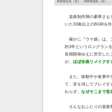
本田晃弘氏（左）、内田哲也氏（右）。
楽曲制作陣の豪華さもす
いた30曲以上のBGMを
確かに『ウマ娘』は、プ
約3年というロングラン
長期開発ゆえに苦労した
が、
ほぼ全曲リメイクす
また、移動中や食事中な
て、音を消してプレイす
わらず、
なぜそこまで音
そんなおふたりの楽曲制