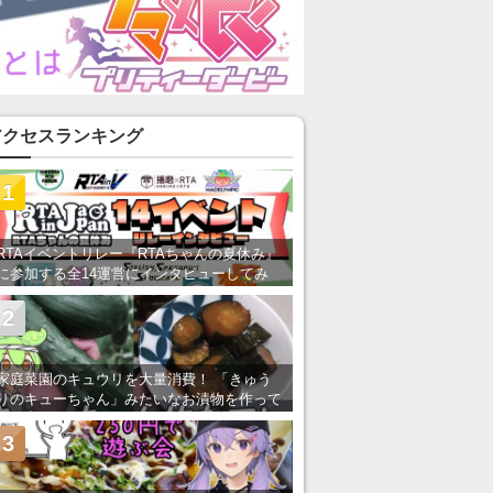
アクセスランキング
1
RTAイベントリレー『RTAちゃんの夏休み』
に参加する全14運営にインタビューしてみ
た！ 「RTA in Japan」のチャンネルの貸し
出しを利用し8/9から1週間にわたって開催
2
家庭菜園のキュウリを大量消費！ 「きゅう
りのキューちゃん」みたいなお漬物を作って
みた
3