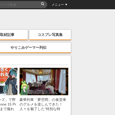
メニュー ▼
取材記事
コスプレ写真集
やりこみゲーマー列伝
ンズ」で野
豪華列車「夢空間」の食堂車
e 15 Pr
のグルメを楽しんできた！
こまで撮れ
人々を魅了した“特別な時
間”を味わう様子に「いいな