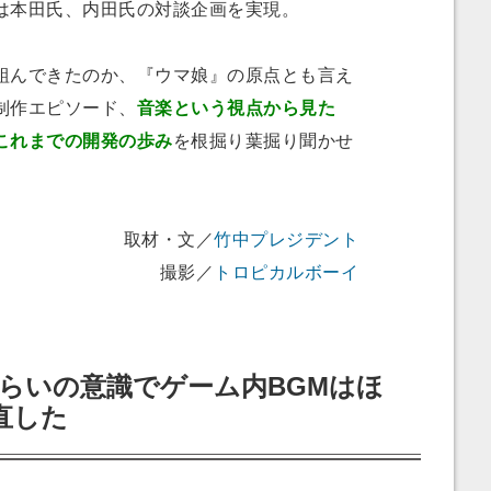
は本田氏、内田氏の対談企画を実現。
んできたのか、『ウマ娘』の原点とも言え
制作エピソード、
音楽という視点から見た
これまでの開発の歩み
を根掘り葉掘り聞かせ
取材・文／
竹中プレジデント
撮影／
トロピカルボーイ
らいの意識でゲーム内BGMはほ
直した