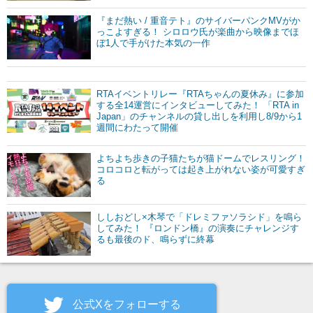
『まだ熱い / 重音テト』のサイバーパンクMVがか
っこよすぎる！ シロロウ氏が楽曲から映像までほ
ぼ1人で手がけた本気の一作
RTAイベントリレー『RTAちゃんの夏休み』に参加
する全14運営にインタビューしてみた！ 「RTA in
Japan」のチャンネルの貸し出しを利用し8/9から1
週間にわたって開催
よちよち歩きの子猫たちが猫ドームでレスリング！
コロコロと転がっては起き上がれない姿が可愛すぎ
る
ししおどし×木琴で「ドレミファソラシド」を鳴ら
してみた！ 『ロンドン橋』の演奏にチャレンジす
るも最後のド、鳴らずに終幕
公式Xをフォローする