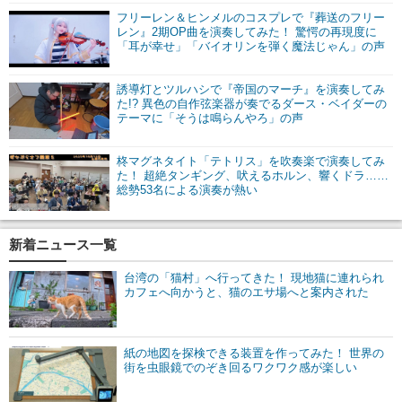
フリーレン＆ヒンメルのコスプレで『葬送のフリー
レン』2期OP曲を演奏してみた！ 驚愕の再現度に
「耳が幸せ」「バイオリンを弾く魔法じゃん」の声
誘導灯とツルハシで『帝国のマーチ』を演奏してみ
た!? 異色の自作弦楽器が奏でるダース・ベイダーの
テーマに「そうは鳴らんやろ」の声
柊マグネタイト「テトリス」を吹奏楽で演奏してみ
た！ 超絶タンギング、吠えるホルン、響くドラ……
総勢53名による演奏が熱い
新着ニュース一覧
台湾の「猫村」へ行ってきた！ 現地猫に連れられ
カフェへ向かうと、猫のエサ場へと案内された
紙の地図を探検できる装置を作ってみた！ 世界の
街を虫眼鏡でのぞき回るワクワク感が楽しい