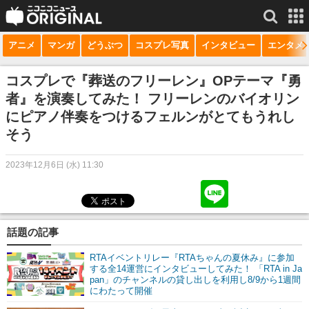
アニメ
マンガ
どうぶつ
コスプレ写真
インタビュー
エンタメ
サービス一覧
もっと見る
niconico
コスプレで『葬送のフリーレン』OPテーマ『勇
者』を演奏してみた！ フリーレンのバイオリン
動画
にピアノ伴奏をつけるフェルンがとてもうれし
生放送
そう
ニュース
2023年12月6日 (水) 11:30
チャンネル
マンガ
話題の記事
ニコニコQ
RTAイベントリレー『RTAちゃんの夏休み』に参加
する全14運営にインタビューしてみた！ 「RTA in Ja
pan」のチャンネルの貸し出しを利用し8/9から1週間
にわたって開催