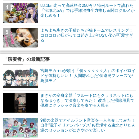
83.1km走って高速料金250円!? 特例ルートで訪れた
4
「宝塚北SA」では手塚治虫全力推し＆関西グルメが
楽しめる！
よちよち歩きの子猫たちが猫ドームでレスリング！
5
コロコロと転がっては起き上がれない姿が可愛すぎ
る
「演奏者」の最新記事
宮舞モカ＋αが歌う『個々々々々々人』のボイパロイ
ドが気持ちいい！ 人間離れした“個連発フレーズ”が
鳥肌モノ
まさかの変身楽器「フルートにもクラリネットにも
なるほうき」で演奏してみた！ 改造した掃除用具で
優雅にクラシック音楽を奏でる人現る
9種の楽器でアイルランド音楽を一人合奏してみた！
自作“電子イリアンパイプス”も登場する東北きりたん
達のセッションがにぎやかで楽しい