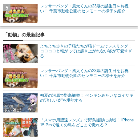
レッサーパンダ・風太くんの23歳の誕生日をお祝
5
い！ 千葉市動物公園のセレモニーの様子を紹介
「動物」の最新記事
よちよち歩きの子猫たちが猫ドームでレスリング！
コロコロと転がっては起き上がれない姿が可愛すぎ
る
レッサーパンダ・風太くんの23歳の誕生日をお祝
い！ 千葉市動物公園のセレモニーの様子を紹介
初夏の河原で野鳥観察！ ペンギンみたいなゴイサギ
の“珍しい姿”を堪能する
「スマホ用望遠レンズ」で野鳥撮影に挑戦！ iPhone
15 Proで遠くの鳥をどこまで撮れる？