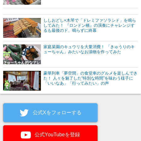
ししおどし×木琴で「ドレミファソラシド」を鳴ら
してみた！ 『ロンドン橋』の演奏にチャレンジす
るも最後のド、鳴らずに終幕
家庭菜園のキュウリを大量消費！ 「きゅうりのキ
ューちゃん」みたいなお漬物を作ってみた
豪華列車「夢空間」の食堂車のグルメを楽しんでき
た！ 人々を魅了した“特別な時間”を味わう様子に
「いいなあ」「行ってみたい」の声
公式Xをフォローする
公式YouTubeを登録