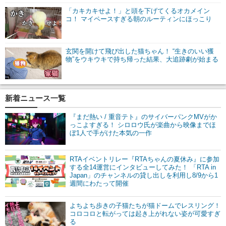
「カキカキせよ！」と頭を下げてくるオカメイン
コ！ マイペースすぎる朝のルーティンにほっこり
玄関を開けて飛び出した猫ちゃん！ “生きのいい獲
物”をウキウキで持ち帰った結果、大追跡劇が始まる
新着ニュース一覧
『まだ熱い / 重音テト』のサイバーパンクMVがか
っこよすぎる！ シロロウ氏が楽曲から映像までほ
ぼ1人で手がけた本気の一作
RTAイベントリレー『RTAちゃんの夏休み』に参加
する全14運営にインタビューしてみた！ 「RTA in
Japan」のチャンネルの貸し出しを利用し8/9から1
週間にわたって開催
よちよち歩きの子猫たちが猫ドームでレスリング！
コロコロと転がっては起き上がれない姿が可愛すぎ
る