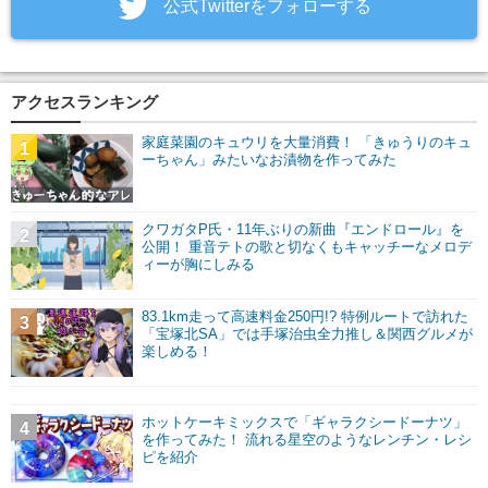
‎公式Twitterをフォローする
アクセスランキング
家庭菜園のキュウリを大量消費！ 「きゅうりのキュ
1
ーちゃん」みたいなお漬物を作ってみた
クワガタP氏・11年ぶりの新曲『エンドロール』を
2
公開！ 重音テトの歌と切なくもキャッチーなメロデ
ィーが胸にしみる
83.1km走って高速料金250円!? 特例ルートで訪れた
3
「宝塚北SA」では手塚治虫全力推し＆関西グルメが
楽しめる！
ホットケーキミックスで「ギャラクシードーナツ」
4
を作ってみた！ 流れる星空のようなレンチン・レシ
ピを紹介