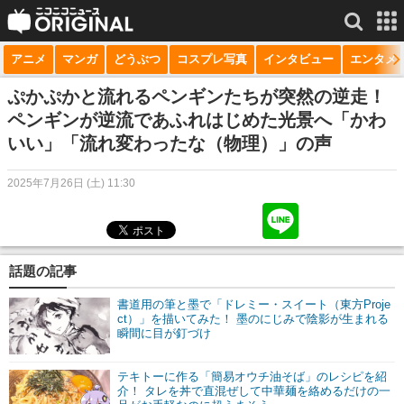
アニメ
マンガ
どうぶつ
コスプレ写真
インタビュー
エンタメ
サービス一覧
もっと見る
niconico
ぷかぷかと流れるペンギンたちが突然の逆走！
ペンギンが逆流であふれはじめた光景へ「かわ
動画
いい」「流れ変わったな（物理）」の声
生放送
2025年7月26日 (土) 11:30
ニュース
チャンネル
話題の記事
マンガ
書道用の筆と墨で「ドレミー・スイート（東方Proje
ニコニコQ
ct）」を描いてみた！ 墨のにじみで陰影が生まれる
瞬間に目が釘づけ
テキトーに作る「簡易オウチ油そば」のレシピを紹
介！ タレを丼で直混ぜして中華麺を絡めるだけの一