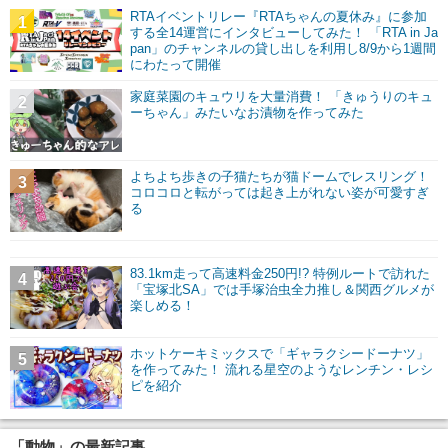
RTAイベントリレー『RTAちゃんの夏休み』に参加
1
する全14運営にインタビューしてみた！ 「RTA in Ja
pan」のチャンネルの貸し出しを利用し8/9から1週間
にわたって開催
家庭菜園のキュウリを大量消費！ 「きゅうりのキュ
2
ーちゃん」みたいなお漬物を作ってみた
よちよち歩きの子猫たちが猫ドームでレスリング！
3
コロコロと転がっては起き上がれない姿が可愛すぎ
る
83.1km走って高速料金250円!? 特例ルートで訪れた
4
「宝塚北SA」では手塚治虫全力推し＆関西グルメが
楽しめる！
ホットケーキミックスで「ギャラクシードーナツ」
5
を作ってみた！ 流れる星空のようなレンチン・レシ
ピを紹介
「動物」の最新記事