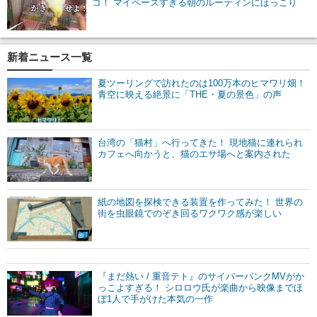
コ！ マイペースすぎる朝のルーティンにほっこり
新着ニュース一覧
夏ツーリングで訪れたのは100万本のヒマワリ畑！
青空に映える絶景に「THE・夏の景色」の声
台湾の「猫村」へ行ってきた！ 現地猫に連れられ
カフェへ向かうと、猫のエサ場へと案内された
紙の地図を探検できる装置を作ってみた！ 世界の
街を虫眼鏡でのぞき回るワクワク感が楽しい
『まだ熱い / 重音テト』のサイバーパンクMVがか
っこよすぎる！ シロロウ氏が楽曲から映像までほ
ぼ1人で手がけた本気の一作