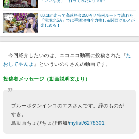
「いいなあ」「行ってみたい」の声
83.1km走って高速料金250円!? 特例ルートで訪れた
「宝塚北SA」では手塚治虫全力推し＆関西グルメが
楽しめる！
今回紹介したいのは、ニコニコ動画に投稿された『
た
おしてやんよ
』といういのりさんの動画です。
投稿者メッセージ（動画説明文より）
ブルーボタンインコのエスさんです。緑のものが
すき。
鳥動画ちょびちょび追加/
mylist/6278301