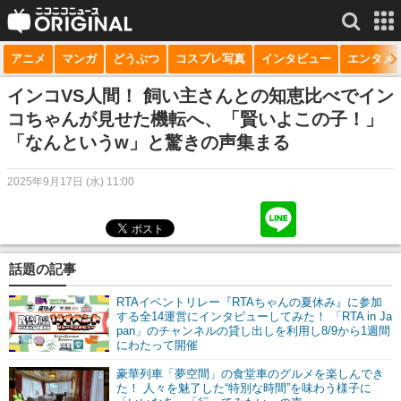
アニメ
マンガ
どうぶつ
コスプレ写真
インタビュー
エンタメ
サービス一覧
もっと見る
niconico
インコVS人間！ 飼い主さんとの知恵比べでイン
コちゃんが見せた機転へ、「賢いよこの子！」
動画
「なんというw」と驚きの声集まる
生放送
2025年9月17日 (水) 11:00
ニュース
チャンネル
話題の記事
マンガ
RTAイベントリレー『RTAちゃんの夏休み』に参加
ニコニコQ
する全14運営にインタビューしてみた！ 「RTA in Ja
pan」のチャンネルの貸し出しを利用し8/9から1週間
にわたって開催
豪華列車「夢空間」の食堂車のグルメを楽しんでき
た！ 人々を魅了した“特別な時間”を味わう様子に