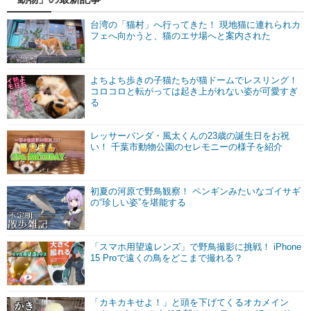
台湾の「猫村」へ行ってきた！ 現地猫に連れられカ
フェへ向かうと、猫のエサ場へと案内された
よちよち歩きの子猫たちが猫ドームでレスリング！
コロコロと転がっては起き上がれない姿が可愛すぎ
る
レッサーパンダ・風太くんの23歳の誕生日をお祝
い！ 千葉市動物公園のセレモニーの様子を紹介
初夏の河原で野鳥観察！ ペンギンみたいなゴイサギ
の“珍しい姿”を堪能する
「スマホ用望遠レンズ」で野鳥撮影に挑戦！ iPhone
15 Proで遠くの鳥をどこまで撮れる？
「カキカキせよ！」と頭を下げてくるオカメイン