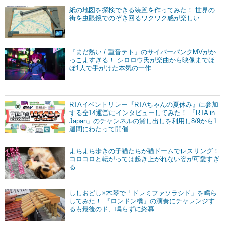
紙の地図を探検できる装置を作ってみた！ 世界の
街を虫眼鏡でのぞき回るワクワク感が楽しい
『まだ熱い / 重音テト』のサイバーパンクMVがか
っこよすぎる！ シロロウ氏が楽曲から映像までほ
ぼ1人で手がけた本気の一作
RTAイベントリレー『RTAちゃんの夏休み』に参加
する全14運営にインタビューしてみた！ 「RTA in
Japan」のチャンネルの貸し出しを利用し8/9から1
週間にわたって開催
よちよち歩きの子猫たちが猫ドームでレスリング！
コロコロと転がっては起き上がれない姿が可愛すぎ
る
ししおどし×木琴で「ドレミファソラシド」を鳴ら
してみた！ 『ロンドン橋』の演奏にチャレンジす
るも最後のド、鳴らずに終幕