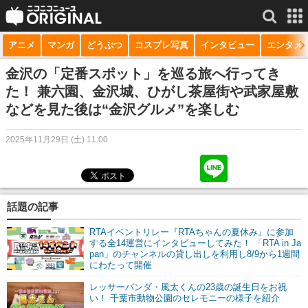
アニメ
マンガ
どうぶつ
コスプレ写真
インタビュー
エンタメ
サービス一覧
もっと見る
niconico
金沢の「定番スポット」を巡る旅へ行ってき
た！ 兼六園、金沢城、ひがし茶屋街や武家屋敷
動画
などを見た後は“金沢グルメ”を楽しむ
生放送
2025年11月29日 (土) 11:00
ニュース
チャンネル
話題の記事
マンガ
RTAイベントリレー『RTAちゃんの夏休み』に参加
ニコニコQ
する全14運営にインタビューしてみた！ 「RTA in Ja
pan」のチャンネルの貸し出しを利用し8/9から1週間
にわたって開催
レッサーパンダ・風太くんの23歳の誕生日をお祝
い！ 千葉市動物公園のセレモニーの様子を紹介