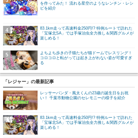
3
を作ってみた！ 流れる星空のようなレンチン・レシ
ピを紹介
83.1km走って高速料金250円!? 特例ルートで訪れた
4
「宝塚北SA」では手塚治虫全力推し＆関西グルメが
楽しめる！
よちよち歩きの子猫たちが猫ドームでレスリング！
5
コロコロと転がっては起き上がれない姿が可愛すぎ
る
「レジャー」の最新記事
レッサーパンダ・風太くんの23歳の誕生日をお祝
い！ 千葉市動物公園のセレモニーの様子を紹介
83.1km走って高速料金250円!? 特例ルートで訪れた
「宝塚北SA」では手塚治虫全力推し＆関西グルメが
楽しめる！