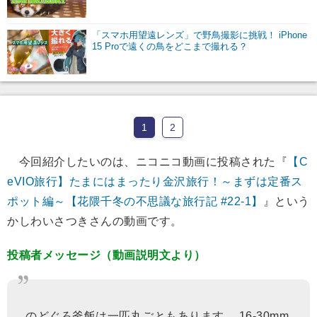
「スマホ用望遠レンズ」で野鳥撮影に挑戦！ iPhone
15 Proで遠くの鳥をどこまで撮れる？
1
2
今回紹介したいのは、ニコニコ動画に投稿された『
【C
eVIO旅行】たまにはまったり金沢旅行！～まずは定番ス
ポット編～【花隈千冬の不思議な旅行記 #22-1】
』という
かしわいさつきさんの動画です。
投稿者メッセージ（動画説明文より）
のどぐろ釜飯は一匹丸ごともあります。 16-30mm