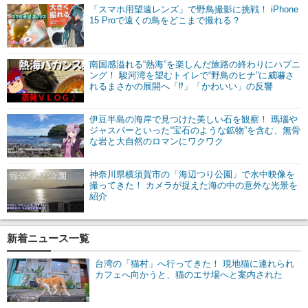
「スマホ用望遠レンズ」で野鳥撮影に挑戦！ iPhone
15 Proで遠くの鳥をどこまで撮れる？
南国感溢れる“熱海”を楽しんだ旅路の終わりにハプニ
ング！ 駿河湾を望むトイレで“野鳥のヒナ”に威嚇さ
れるまさかの展開へ「⁉」「かわいい」の反響
伊豆半島の海岸で見つけた美しい石を観察！ 瑪瑙や
ジャスパーといった“宝石のような鉱物”を含む、無骨
な岩と大自然のロマンにワクワク
神奈川県横須賀市の「海辺つり公園」で水中映像を
撮ってきた！ カメラが捉えた海の中の意外な光景を
紹介
新着ニュース一覧
台湾の「猫村」へ行ってきた！ 現地猫に連れられ
カフェへ向かうと、猫のエサ場へと案内された