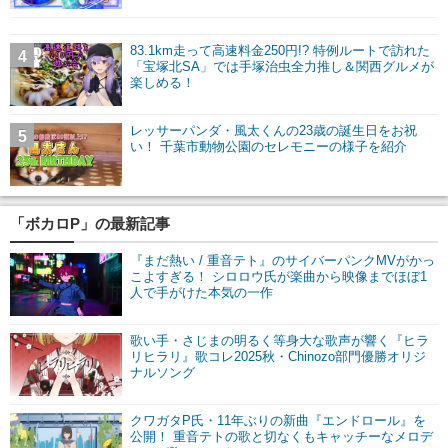
83.1km走って高速料金250円!? 特例ルートで訪れた
4
「宝塚北SA」では手塚治虫全力推し＆関西グルメが
楽しめる！
レッサーパンダ・風太くんの23歳の誕生日をお祝
5
い！ 千葉市動物公園のセレモニーの様子を紹介
「ボカロP」の最新記事
『まだ熱い / 重音テト』のサイバーパンクMVがかっ
こよすぎる！ シロロウ氏が楽曲から映像までほぼ1
人で手がけた本気の一作
歌い手・さじまの明るく等身大な歌声が響く『ヒラ
リヒラリ』歌コレ2025秋・Chinozo部門優勝オリジ
ナルソング
クワガタP氏・11年ぶりの新曲『エンドロール』を
公開！ 重音テトの歌と切なくもキャッチーなメロデ