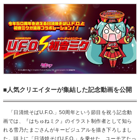
■人気クリエイターが集結した記念動画を公開
「日清焼そばU.F.O.」50周年という節目を祝う記念動
画では、『はちゅねミク』のイラスト制作者として知ら
れる雪乃たまごさんがキービジュアルを描き下ろしまし
た。頭上に「日清焼そばU.F.O.」を乗せた、ユーモアたっ