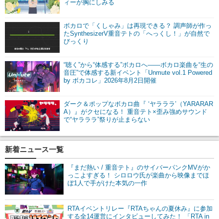
ィーが胸にしみる
ボカロで「くしゃみ」は再現できる？ 調声師が作っ
たSynthesizerV重音テトの「へっくし！」が自然で
びっくり
“聴く”から“体感する”ボカロへ――ボカロ楽曲を“生の
音圧”で体感する新イベント「Unmute vol.1 Powered
by ボカコレ」2026年8月2日開催
ダーク＆ポップなボカロ曲『 ‘ヤラララ’（YARARAR
A）』がクセになる！ 重音テト×歪み強めサウンド
で“ヤラララ”祭りが止まらない
新着ニュース一覧
『まだ熱い / 重音テト』のサイバーパンクMVがか
っこよすぎる！ シロロウ氏が楽曲から映像までほ
ぼ1人で手がけた本気の一作
RTAイベントリレー『RTAちゃんの夏休み』に参加
する全14運営にインタビューしてみた！ 「RTA in