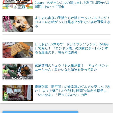
Japan」のチャンネルの貸し出しを利用し8/9から1
週間にわたって開催
よちよち歩きの子猫たちが猫ドームでレスリング！
コロコロと転がっては起き上がれない姿が可愛すぎ
る
ししおどし×木琴で「ドレミファソラシド」を鳴ら
してみた！ 『ロンドン橋』の演奏にチャレンジす
るも最後のド、鳴らずに終幕
家庭菜園のキュウリを大量消費！ 「きゅうりのキ
ューちゃん」みたいなお漬物を作ってみた
豪華列車「夢空間」の食堂車のグルメを楽しんでき
た！ 人々を魅了した“特別な時間”を味わう様子に
「いいなあ」「行ってみたい」の声