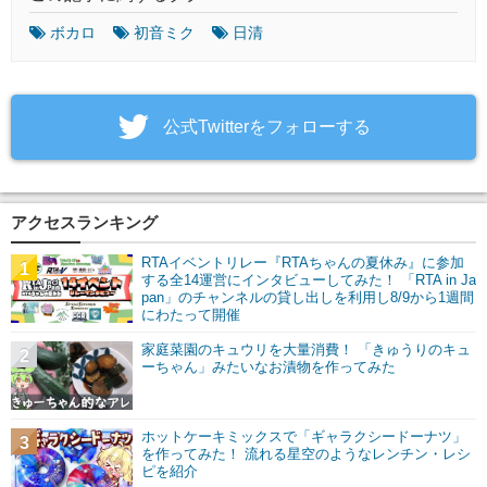
ボカロ
初音ミク
日清
‎公式Twitterをフォローする
アクセスランキング
RTAイベントリレー『RTAちゃんの夏休み』に参加
1
する全14運営にインタビューしてみた！ 「RTA in Ja
pan」のチャンネルの貸し出しを利用し8/9から1週間
にわたって開催
家庭菜園のキュウリを大量消費！ 「きゅうりのキュ
2
ーちゃん」みたいなお漬物を作ってみた
ホットケーキミックスで「ギャラクシードーナツ」
3
を作ってみた！ 流れる星空のようなレンチン・レシ
ピを紹介