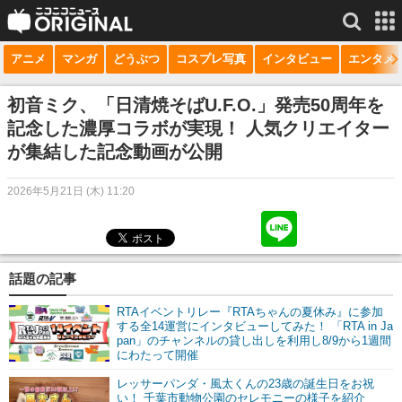
アニメ
マンガ
どうぶつ
コスプレ写真
インタビュー
エンタメ
サービス一覧
もっと見る
niconico
初音ミク、「日清焼そばU.F.O.」発売50周年を
記念した濃厚コラボが実現！ 人気クリエイター
動画
が集結した記念動画が公開
生放送
2026年5月21日 (木) 11:20
ニュース
チャンネル
マンガ
話題の記事
RTAイベントリレー『RTAちゃんの夏休み』に参加
ニコニコQ
する全14運営にインタビューしてみた！ 「RTA in Ja
pan」のチャンネルの貸し出しを利用し8/9から1週間
にわたって開催
レッサーパンダ・風太くんの23歳の誕生日をお祝
い！ 千葉市動物公園のセレモニーの様子を紹介