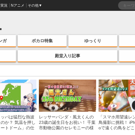
実況
Nアニメ
その他▼
ンガ
ボカロ特集
ゆっくり
殿堂入り記事
ロッパは猛烈な熱波
レッサーパンダ・風太くんの
「スマホ用望遠レ
のか？ 気温を押し
23歳の誕生日をお祝い！ 千葉
鳥撮影に挑戦！ iPhon
ヒートドーム」の仕
市動物公園のセレモニーの様
oで遠くの鳥をど
説
子を紹介
る？