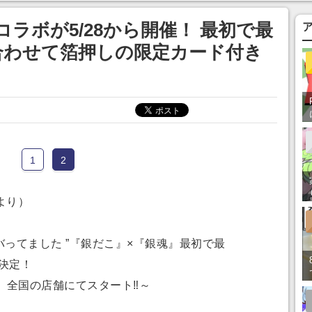
ラボが5/28から開催！ 最初で最
合わせて箔押しの限定カード付き
1
2
より）
バってました ”『銀だこ』×『銀魂』最初で最
ン決定！
木）全国の店舗にてスタート‼～