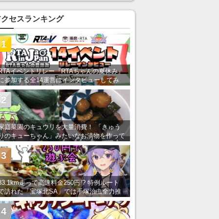
あ」「行ってみたい」の声
アクセスランキング
1
RTAイベントリレー『RTAちゃんの夏休み』
に参加する全14運営にインタビューしてみ
た！ 「RTA in Japan」のチャンネルの貸し
出しを利用し8/9から1週間にわたって開催
2
家庭菜園のキュウリを大量消費！ 「きゅう
りのキューちゃん」みたいなお漬物を作って
みた
3
83.1km走って高速料金250円!? 特例ルート
で訪れた「宝塚北SA」では手塚治虫全力推
し＆関西グルメが楽しめる！
4