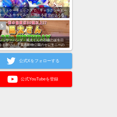
ホットケーキミックスで「ギャラクシードー
ナツ」を作ってみた！ 流れる星空のような
レンチン・レシピを紹介
5
レッサーパンダ・風太くんの23歳の誕生日
をお祝い！ 千葉市動物公園のセレモニーの
様子を紹介
公式Xをフォローする
公式YouTubeを登録