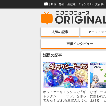
動画
静画
生放送
チャンネル
大百科
人気の記事
アニメ・マ
声優インタビュー
話題の記事
ホットケーキミックスで「ギ
なぜヨー
ャラクシードーナツ」を作っ
に襲われた
てみた！ 流れる星空のような
上げる「
レンチン・レシピを紹介
組みを解