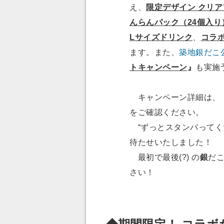
え、
限定デザイン クリ
んらんパック（24個入り
Lサイズドリンク
、
コラ
ます。また、
築地銀だこ公
トキャンペーン
』
も実施
キャンペーン詳細は、
をご確認ください。
“ずっとスタンバってく
待たせいたしました！
最初で最後(?) の
銀
だこ
さい！