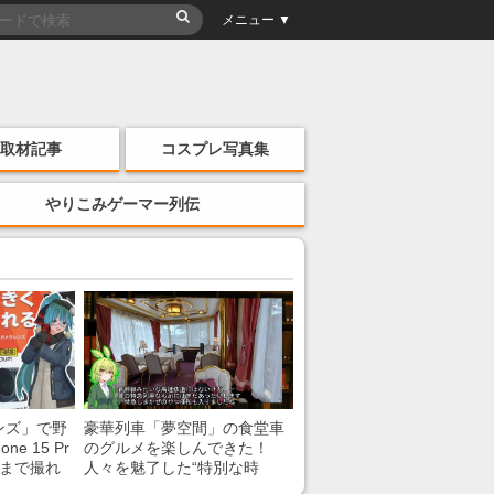
メニュー ▼
取材記事
コスプレ写真集
やりこみゲーマー列伝
ンズ」で野
豪華列車「夢空間」の食堂車
e 15 Pr
のグルメを楽しんできた！
こまで撮れ
人々を魅了した“特別な時
間”を味わう様子に「いいな