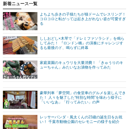
新着ニュース一覧
よちよち歩きの子猫たちが猫ドームでレスリング！
コロコロと転がっては起き上がれない姿が可愛すぎ
る
ししおどし×木琴で「ドレミファソラシド」を鳴ら
してみた！ 『ロンドン橋』の演奏にチャレンジす
るも最後のド、鳴らずに終幕
家庭菜園のキュウリを大量消費！ 「きゅうりのキ
ューちゃん」みたいなお漬物を作ってみた
豪華列車「夢空間」の食堂車のグルメを楽しんでき
た！ 人々を魅了した“特別な時間”を味わう様子に
「いいなあ」「行ってみたい」の声
レッサーパンダ・風太くんの23歳の誕生日をお祝
い！ 千葉市動物公園のセレモニーの様子を紹介