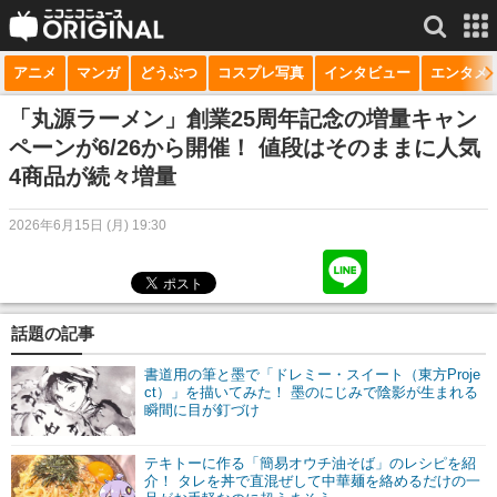
アニメ
マンガ
どうぶつ
コスプレ写真
インタビュー
エンタメ
サービス一覧
もっと見る
niconico
「丸源ラーメン」創業25周年記念の増量キャン
ペーンが6/26から開催！ 値段はそのままに人気
動画
4商品が続々増量
生放送
2026年6月15日 (月) 19:30
ニュース
チャンネル
話題の記事
マンガ
書道用の筆と墨で「ドレミー・スイート（東方Proje
ニコニコQ
ct）」を描いてみた！ 墨のにじみで陰影が生まれる
瞬間に目が釘づけ
テキトーに作る「簡易オウチ油そば」のレシピを紹
介！ タレを丼で直混ぜして中華麺を絡めるだけの一