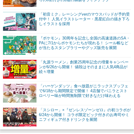
「初音ミク」レーシングverのマウスパッドが予約受
付中！ 人気イラストレーター・黒星紅白の描き下ろ
しイラストを採用
『ポケモン』30周年を記念し全国の高速道路のSA・
PAに7/1からポケモンたちが現れる！ シール帳など
が当たるスタンプラリーやグッズ販売を展開
「丸源ラーメン」創業25周年記念の増量キャンペー
ンが6/26から開催！ 値段はそのままに人気4商品が
続々増量
「ハーゲンダッツ」食べ放題がニラックスブッフェ
で6/18から期間限定で開催！ 4店舗でバニラとスト
ロベリー味が時間無制限で好きなだけ味わえる
「スシロー」×『ゼンレスゾーンゼロ』の初コラボが
6/24から開催！ コラボ限定ピック付きのお寿司やミ
ニフィギュア付きドリンクを展開