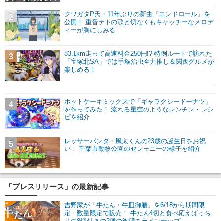
クワガタP氏・11年ぶりの新曲『エンドロール』を
2
公開！ 重音テトの歌と切なくもキャッチーなメロデ
ィーが胸にしみる
83.1km走って高速料金250円!? 特例ルートで訪れた
3
「宝塚北SA」では手塚治虫全力推し＆関西グルメが
楽しめる！
ホットケーキミックスで「ギャラクシードーナツ」
4
を作ってみた！ 流れる星空のようなレンチン・レシ
ピを紹介
レッサーパンダ・風太くんの23歳の誕生日をお祝
5
い！ 千葉市動物公園のセレモニーの様子を紹介
「プレスリリース」の最新記事
吉野家が「牛たん・牛皿御膳」を6/18から期間限
定・数量限定で販売！ 牛たん4切と食べ応えばっち
りの8切付きの2種の御膳をラインナップ