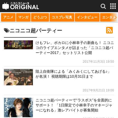
アニメ
マンガ
どうぶつ
コスプレ写真
インタビュー
エンタメ
サービス一覧
もっと見る
niconico
ニコニコ超パーティー
動画
けもフレ、ボカロに小林幸子の新曲も！ ニコニ
コのライブエンタメが詰まった「ニコニコ超パ
生放送
ーティー2017」セットリスト公開
ニュース
2017年11月3日 19:50
チャンネル
陸上自衛隊による「みくみくにしてあげる♪」
が名演！ 視聴期限は10月31日まで
マンガ
2017年9月21日 19:00
ニコニコQ
ニコニコ超パーティーで“ラスボス”を全面的に
サポート！ 「1日限定で小林幸子のマネージャ
ーになれる」激レアバイトが募集開始