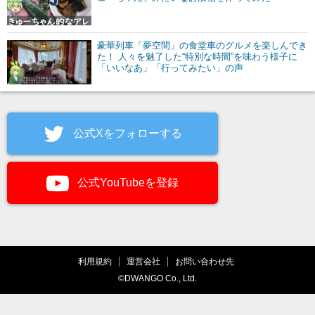
豪華列車「夢空間」の食堂車のグルメを楽しんでき
た！ 人々を魅了した“特別な時間”を味わう様子に
「いいなあ」「行ってみたい」の声
公式Xをフォローする
公式YouTubeを登録
利用規約
運営会社
お問い合わせ先
©DWANGO Co., Ltd.