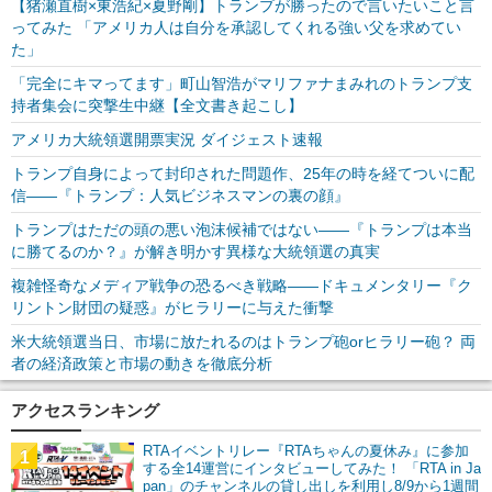
【猪瀬直樹×東浩紀×夏野剛】トランプが勝ったので言いたいこと言
ってみた 「アメリカ人は自分を承認してくれる強い父を求めてい
た」
「完全にキマってます」町山智浩がマリファナまみれのトランプ支
持者集会に突撃生中継【全文書き起こし】
アメリカ大統領選開票実況 ダイジェスト速報
トランプ自身によって封印された問題作、25年の時を経てついに配
信――『トランプ：人気ビジネスマンの裏の顔』
トランプはただの頭の悪い泡沫候補ではない――『トランプは本当
に勝てるのか？』が解き明かす異様な大統領選の真実
複雑怪奇なメディア戦争の恐るべき戦略――ドキュメンタリー『ク
リントン財団の疑惑』がヒラリーに与えた衝撃
米大統領選当日、市場に放たれるのはトランプ砲orヒラリー砲？ 両
者の経済政策と市場の動きを徹底分析
アクセスランキング
RTAイベントリレー『RTAちゃんの夏休み』に参加
1
する全14運営にインタビューしてみた！ 「RTA in Ja
pan」のチャンネルの貸し出しを利用し8/9から1週間