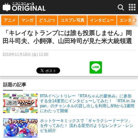
アニメ
マンガ
どうぶつ
コスプレ写真
インタビュー
エンタメ
サービス一覧
もっと見る
niconico
「キレイなトランプには誰も投票しません」岡
田斗司夫、小飼弾、山田玲司が見た米大統領選
動画
2016年11月18日 (金) 11:00
生放送
ニュース
チャンネル
話題の記事
マンガ
RTAイベントリレー『RTAちゃんの夏休み』に参加
する全14運営にインタビューしてみた！ 「RTA in Ja
pan」のチャンネルの貸し出しを利用し8/9から1週間
ニコニコQ
にわたって開催
ホットケーキミックスで「ギャラクシードーナツ」
を作ってみた！ 流れる星空のようなレンチン・レシ
ピを紹介