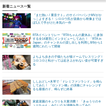
新着ニュース一覧
『まだ熱い / 重音テト』のサイバーパンクMVがか
っこよすぎる！ シロロウ氏が楽曲から映像までほ
ぼ1人で手がけた本気の一作
RTAイベントリレー『RTAちゃんの夏休み』に参加
する全14運営にインタビューしてみた！ 「RTA in
Japan」のチャンネルの貸し出しを利用し8/9から1
週間にわたって開催
よちよち歩きの子猫たちが猫ドームでレスリング！
コロコロと転がっては起き上がれない姿が可愛すぎ
る
ししおどし×木琴で「ドレミファソラシド」を鳴ら
してみた！ 『ロンドン橋』の演奏にチャレンジす
るも最後のド、鳴らずに終幕
家庭菜園のキュウリを大量消費！ 「きゅうりのキ
ューちゃん」みたいなお漬物を作ってみた