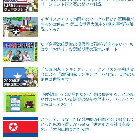
リーンランド購入案の歴史を解説
イギリスとアメリカ両方のマークを描いた軍用機が
あるのは何故？ 第二次世界大戦中の“例外事情”を解
説してみた
なぜ台湾総統選挙の投票率は7割を超えるのか？ も
はや「お祭り」な選挙期間の現地レポート
「失敗国家ランキング」こと、アメリカの平和基金
会による「脆弱国家ランキング」を解説！ 日本の安
定度は世界何位？
“国勢調査”って結局何なの？ 実は回答することが義
務付けられている調査の役割や歴史を、せっかくだ
から知っておこう
どうしてこうなった!? 北朝鮮が国際社会で孤立して
いった原因を歴史から探る「迅速すぎる社会主義
化」「大国に囲まれた立地」