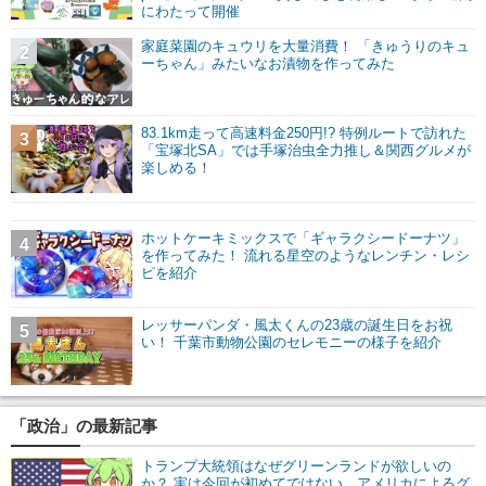
にわたって開催
家庭菜園のキュウリを大量消費！ 「きゅうりのキュ
2
ーちゃん」みたいなお漬物を作ってみた
83.1km走って高速料金250円!? 特例ルートで訪れた
3
「宝塚北SA」では手塚治虫全力推し＆関西グルメが
楽しめる！
ホットケーキミックスで「ギャラクシードーナツ」
4
を作ってみた！ 流れる星空のようなレンチン・レシ
ピを紹介
レッサーパンダ・風太くんの23歳の誕生日をお祝
5
い！ 千葉市動物公園のセレモニーの様子を紹介
「政治」の最新記事
トランプ大統領はなぜグリーンランドが欲しいの
か？ 実は今回が初めてではない、アメリカによるグ