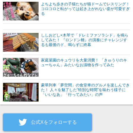
よちよち歩きの子猫たちが猫ドームでレスリング！
コロコロと転がっては起き上がれない姿が可愛すぎ
る
ししおどし×木琴で「ドレミファソラシド」を鳴ら
してみた！ 『ロンドン橋』の演奏にチャレンジす
るも最後のド、鳴らずに終幕
家庭菜園のキュウリを大量消費！ 「きゅうりのキ
ューちゃん」みたいなお漬物を作ってみた
豪華列車「夢空間」の食堂車のグルメを楽しんでき
た！ 人々を魅了した“特別な時間”を味わう様子に
「いいなあ」「行ってみたい」の声
公式Xをフォローする