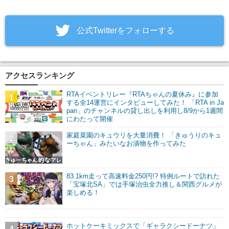
‎公式Twitterをフォローする
アクセスランキング
RTAイベントリレー『RTAちゃんの夏休み』に参加
1
する全14運営にインタビューしてみた！ 「RTA in Ja
pan」のチャンネルの貸し出しを利用し8/9から1週間
にわたって開催
家庭菜園のキュウリを大量消費！ 「きゅうりのキュ
2
ーちゃん」みたいなお漬物を作ってみた
83.1km走って高速料金250円!? 特例ルートで訪れた
3
「宝塚北SA」では手塚治虫全力推し＆関西グルメが
楽しめる！
ホットケーキミックスで「ギャラクシードーナツ」
4