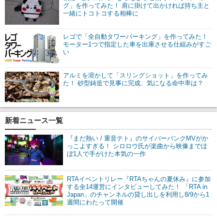
グ」を作ってみた！ 肩に掛けて出かければ持ち主と
一緒にトコトコする相棒に
レゴで「全自動タワーパーキング」を作ってみた！
モーター1つで指定した車を出庫させる仕組みがすご
い
アルミを溶かして「スリングショット」を作ってみ
た！ 砂型鋳造で見事に完成、気になる命中率は？
新着ニュース一覧
『まだ熱い / 重音テト』のサイバーパンクMVがか
っこよすぎる！ シロロウ氏が楽曲から映像までほ
ぼ1人で手がけた本気の一作
RTAイベントリレー『RTAちゃんの夏休み』に参加
する全14運営にインタビューしてみた！ 「RTA in
Japan」のチャンネルの貸し出しを利用し8/9から1
週間にわたって開催