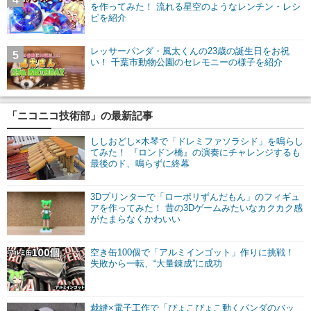
を作ってみた！ 流れる星空のようなレンチン・レシ
ピを紹介
レッサーパンダ・風太くんの23歳の誕生日をお祝
5
い！ 千葉市動物公園のセレモニーの様子を紹介
「ニコニコ技術部」の最新記事
ししおどし×木琴で「ドレミファソラシド」を鳴らし
てみた！ 『ロンドン橋』の演奏にチャレンジするも
最後のド、鳴らずに終幕
3Dプリンターで「ローポリずんだもん」のフィギュ
アを作ってみた！ 昔の3Dゲームみたいなカクカク感
がたまらなくかわいい
空き缶100個で「アルミインゴット」作りに挑戦！
失敗から一転、“大量錬成”に成功
裁縫×電子工作で「ぴょこぴょこ動くパンダのバッ