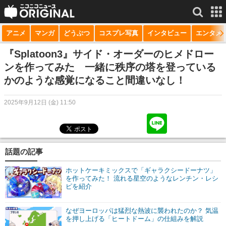
アニメ
マンガ
どうぶつ
コスプレ写真
インタビュー
エンタメ
サービス一覧
もっと見る
niconico
『Splatoon3』サイド・オーダーのヒメドロー
ンを作ってみた 一緒に秩序の塔を登っている
動画
かのような感覚になること間違いなし！
生放送
2025年9月12日 (金) 11:50
ニュース
チャンネル
話題の記事
マンガ
ホットケーキミックスで「ギャラクシードーナツ」
ニコニコQ
を作ってみた！ 流れる星空のようなレンチン・レシ
ピを紹介
なぜヨーロッパは猛烈な熱波に襲われたのか？ 気温
を押し上げる「ヒートドーム」の仕組みを解説