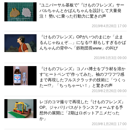
“ユニバーサル基板で”『けものフレンズ』サー
バルちゃんとかばんちゃんを設計して大量発
注！ 勢いに乗った行動力に驚きの声
2019年4月28日 17:00
『けものフレンズ』OPがいつのまにか「止ま
るんじゃねぇぞ…」になる!? 頼もしすぎるかば
んちゃんの背中へ「鉄鞄団長www」の叫び
2019年3月3日 09:00
『けものフレンズ』コノハ博士をプラ材を溶か
す“ヒートペンで”作ってみた。袖のフワフワ感
まで再現したフルスクラッチの技術に「つくっ
たー!?」「ちっちゃーい！」と驚きの声
2019年2月26日 09:00
レゴのコマ撮りで再現した『けものフレンズ』
OP。ジャパリバスがトランスフォームする予
想外の展開に「2期はロボットアニメだった
か」
2019年1月28日 17:00