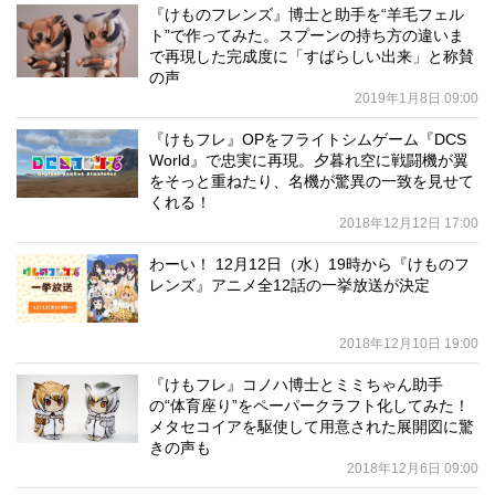
『けものフレンズ』博士と助手を“羊毛フェル
ト”で作ってみた。スプーンの持ち方の違いま
で再現した完成度に「すばらしい出来」と称賛
の声
2019年1月8日 09:00
『けもフレ』OPをフライトシムゲーム『DCS
World』で忠実に再現。夕暮れ空に戦闘機が翼
をそっと重ねたり、名機が驚異の一致を見せて
くれる！
2018年12月12日 17:00
わーい！ 12月12日（水）19時から『けものフ
レンズ』アニメ全12話の一挙放送が決定
2018年12月10日 19:00
『けもフレ』コノハ博士とミミちゃん助手
の“体育座り”をペーパークラフト化してみた！
メタセコイアを駆使して用意された展開図に驚
きの声も
2018年12月6日 09:00