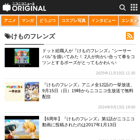
アニメ
マンガ
どうぶつ
コスプレ写真
インタビュー
エンタメ
サービス一覧
もっと見る
niconico
けものフレンズ
動画
ドット絵職人が『けものフレンズ』“シーサー
バル”を描いてみた！ 2人が向かい合って拳をコ
生放送
ツンとするポーズがとってもかわいい
ニュース
2025年11月10日 11:30
チャンネル
『けものフレンズ』アニメ全12話の一挙放送、
9月15日（日）19時からニコニコ生放送で無料
マンガ
配信
2024年9月13日 19:00
ニコニコQ
【6周年】『けものフレンズ』第1話がニコニコ
動画に投稿されたのは2017年1月13日