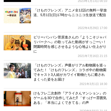
2023年1月13日 00:10
「けものフレンズ」アニメ全12話の無料一挙放
送、5月1日(日)17時からニコニコ生放送で配信
2022年4月29日 17:00
ビリーバンバン菅原進さんの『ようこそジャパ
リパークへ』の歌ってみた動画がすっごーい！
閉園時間を感じさせるような心地よい仕上がり
に
2021年7月16日 21:15
「けものフレンズ」声優がリアル動物園を巡っ
てみた！「けものフレンズ」コラボ中の動物園
でキャスト3人組がカワイイ動物たちに癒され
まくった姿をお届け
2021年3月1日 18:30
けもフレ二次創作『アライさんマンション』の
ゲームを3Dで自作してみた⁉ 「すっげー雰囲気
ある」「本当によくできてる」の声