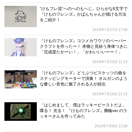
“けもフレ流”へのへのもへじ。ひらがな6文字で
『けものフレンズ』かばんちゃんが描ける方法
をご紹介！
2019年7月27日 17:00
『けものフレンズ』コツメカワウソのペーパー
クラフトを作ったー！ 本物と見紛う身体つきに
「完成度たかーい！」「かわいいいーー！」
2019年7月23日 21:15
『けものフレンズ』どうぶつビスケッツの曲を
ステッピングモーターで演奏！ オルガンのよう
な優しい音色に魅了される人が続出
2019年7月16日 21:15
「はじめまして、僕はラッキービーストだよ」
喋る！ 光る！ 『けものフレンズ』腕輪ver.のラ
ッキーさんを作ってみた
2019年7月8日 12:00