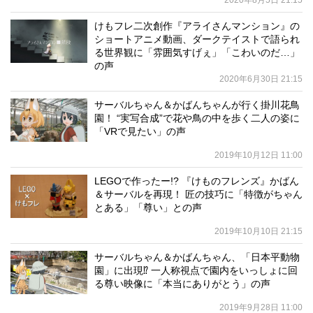
2020年8月5日 21:15
けもフレ二次創作『アライさんマンション』の
ショートアニメ動画、ダークテイストで語られ
る世界観に「雰囲気すげぇ」「こわいのだ…」
の声
2020年6月30日 21:15
サーバルちゃん＆かばんちゃんが行く掛川花鳥
園！ “実写合成”で花や鳥の中を歩く二人の姿に
「VRで見たい」の声
2019年10月12日 11:00
LEGOで作ったー!? 『けものフレンズ』かばん
＆サーバルを再現！ 匠の技巧に「特徴がちゃん
とある」「尊い」との声
2019年10月10日 21:15
サーバルちゃん＆かばんちゃん、「日本平動物
園」に出現⁉ 一人称視点で園内をいっしょに回
る尊い映像に「本当にありがとう」の声
2019年9月28日 11:00