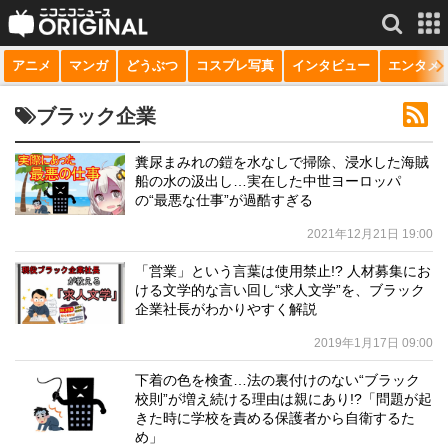
アニメ
マンガ
どうぶつ
コスプレ写真
インタビュー
エンタメ
サービス一覧
もっと見る
niconico
ブラック企業
動画
糞尿まみれの鎧を水なしで掃除、浸水した海賊
船の水の汲出し…実在した中世ヨーロッパ
生放送
の“最悪な仕事”が過酷すぎる
ニュース
2021年12月21日 19:00
チャンネル
「営業」という言葉は使用禁止!? 人材募集にお
ける文学的な言い回し“求人文学”を、ブラック
マンガ
企業社長がわかりやすく解説
2019年1月17日 09:00
ニコニコQ
下着の色を検査…法の裏付けのない“ブラック
校則”が増え続ける理由は親にあり!?「問題が起
きた時に学校を責める保護者から自衛するた
め」