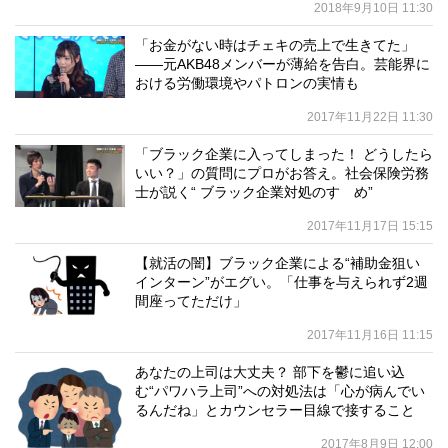
2018年9月10日 11:30
「お金がない時はチェキの売上で生きてた」
——元AKB48メンバーが薄給を告白。芸能界に
おける労働環境やパトロンの実情も
2017年11月22日 11:30
「ブラック企業に入ってしまった！ どうしたら
いい？」の質問にプロがお答え。社会保険労務
士が説く“ ブラック企業対処のすゝめ”
2017年11月17日 15:15
【就活の闇】ブラック企業による“補助金狙い
インターン”がエグい。「仕事を与えられず2週
間座ってただけ」
2017年11月16日 11:15
あなたの上司は大丈夫？ 部下を鬱に追い込
む“パワハラ上司”への対処法は「心が病んでい
るんだね」とカウンセラー目線で接すること
2017年8月9日 12:00