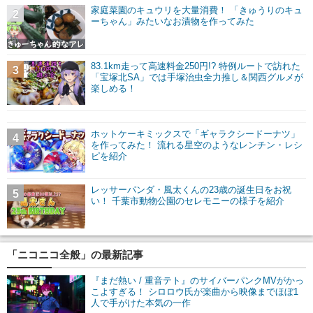
家庭菜園のキュウリを大量消費！ 「きゅうりのキュ
2
ーちゃん」みたいなお漬物を作ってみた
83.1km走って高速料金250円!? 特例ルートで訪れた
3
「宝塚北SA」では手塚治虫全力推し＆関西グルメが
楽しめる！
ホットケーキミックスで「ギャラクシードーナツ」
4
を作ってみた！ 流れる星空のようなレンチン・レシ
ピを紹介
レッサーパンダ・風太くんの23歳の誕生日をお祝
5
い！ 千葉市動物公園のセレモニーの様子を紹介
「ニコニコ全般」の最新記事
『まだ熱い / 重音テト』のサイバーパンクMVがかっ
こよすぎる！ シロロウ氏が楽曲から映像までほぼ1
人で手がけた本気の一作