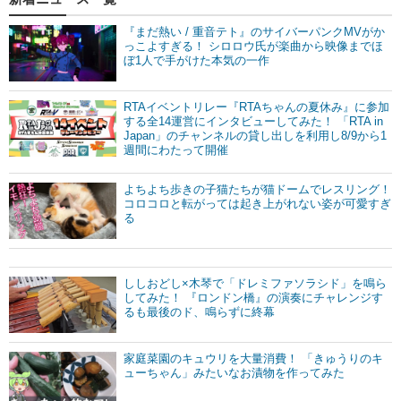
『まだ熱い / 重音テト』のサイバーパンクMVがか
っこよすぎる！ シロロウ氏が楽曲から映像までほ
ぼ1人で手がけた本気の一作
RTAイベントリレー『RTAちゃんの夏休み』に参加
する全14運営にインタビューしてみた！ 「RTA in
Japan」のチャンネルの貸し出しを利用し8/9から1
週間にわたって開催
よちよち歩きの子猫たちが猫ドームでレスリング！
コロコロと転がっては起き上がれない姿が可愛すぎ
る
ししおどし×木琴で「ドレミファソラシド」を鳴ら
してみた！ 『ロンドン橋』の演奏にチャレンジす
るも最後のド、鳴らずに終幕
家庭菜園のキュウリを大量消費！ 「きゅうりのキ
ューちゃん」みたいなお漬物を作ってみた