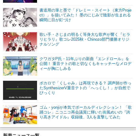
書道用の筆と墨で「ドレミー・スイート（東方Proje
ct）」を描いてみた！ 墨のにじみで陰影が生まれる
瞬間に目が釘づけ
歌い手・さじまの明るく等身大な歌声が響く『ヒラ
リヒラリ』歌コレ2025秋・Chinozo部門優勝オリジ
ナルソング
クワガタP氏・11年ぶりの新曲『エンドロール』を
公開！ 重音テトの歌と切なくもキャッチーなメロデ
ィーが胸にしみる
ボカロで「くしゃみ」は再現できる？ 調声師が作っ
たSynthesizerV重音テトの「へっくし！」が自然で
びっくり
ゴム・yonjiが本気でボーカルディレクション！ 「歌
踊コレ」ニコニコ再会議賞に輝いた街風めいの『誇
り高きアイドル』収録後、3人を直撃してみた
新着ニュース一覧