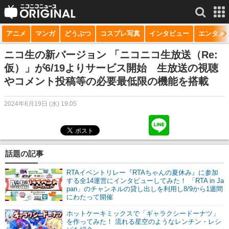
アニメ
マンガ
どうぶつ
コスプレ写真
インタビュー
エンタメ
サービス一覧
もっと見る
niconico
ニコ生の新バージョン 「ニコニコ生放送（Re:
仮）」が6/19よりサービス開始 生放送の視聴
動画
やコメント投稿等の必要最低限の機能を搭載
生放送
2024年6月19日 (水) 19:05
ニュース
チャンネル
話題の記事
マンガ
RTAイベントリレー『RTAちゃんの夏休み』に参加
ニコニコQ
する全14運営にインタビューしてみた！ 「RTA in Ja
pan」のチャンネルの貸し出しを利用し8/9から1週間
にわたって開催
ホットケーキミックスで「ギャラクシードーナツ」
を作ってみた！ 流れる星空のようなレンチン・レシ