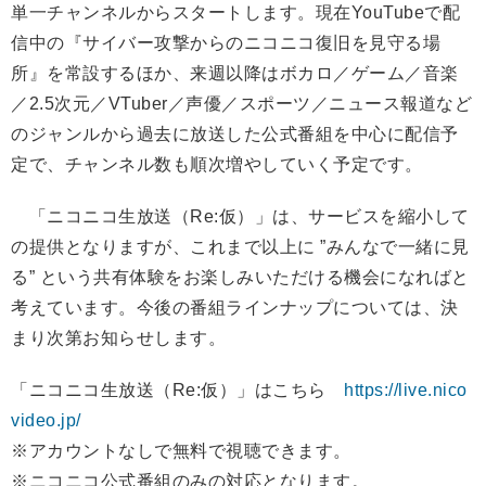
単一チャンネルからスタートします。現在YouTubeで配
信中の『サイバー攻撃からのニコニコ復旧を見守る場
所』を常設するほか、来週以降はボカロ／ゲーム／音楽
／2.5次元／VTuber／声優／スポーツ／ニュース報道など
のジャンルから過去に放送した公式番組を中心に配信予
定で、チャンネル数も順次増やしていく予定です。
「ニコニコ生放送（Re:仮）」は、サービスを縮小して
の提供となりますが、これまで以上に ”みんなで一緒に見
る” という共有体験をお楽しみいただける機会になればと
考えています。今後の番組ラインナップについては、決
まり次第お知らせします。
「ニコニコ生放送（Re:仮）」はこちら
https://live.nico
video.jp/
※アカウントなしで無料で視聴できます。
※ニコニコ公式番組のみの対応となります。