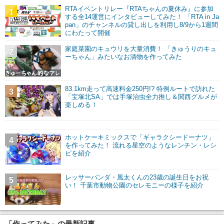
RTAイベントリレー『RTAちゃんの夏休み』に参加
1
する全14運営にインタビューしてみた！ 「RTA in Ja
pan」のチャンネルの貸し出しを利用し8/9から1週間
にわたって開催
家庭菜園のキュウリを大量消費！ 「きゅうりのキュ
2
ーちゃん」みたいなお漬物を作ってみた
83.1km走って高速料金250円!? 特例ルートで訪れた
3
「宝塚北SA」では手塚治虫全力推し＆関西グルメが
楽しめる！
ホットケーキミックスで「ギャラクシードーナツ」
4
を作ってみた！ 流れる星空のようなレンチン・レシ
ピを紹介
レッサーパンダ・風太くんの23歳の誕生日をお祝
5
い！ 千葉市動物公園のセレモニーの様子を紹介
「作ってみた」の最新記事