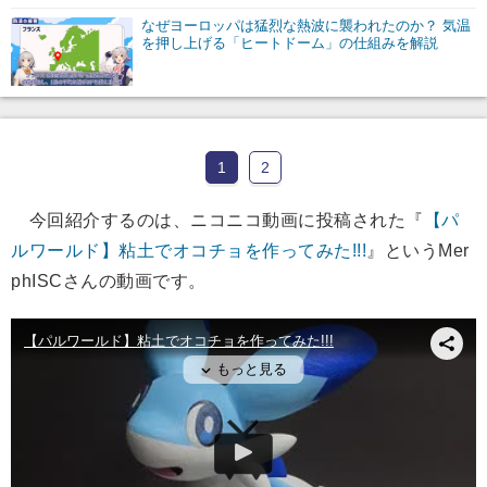
なぜヨーロッパは猛烈な熱波に襲われたのか？ 気温
を押し上げる「ヒートドーム」の仕組みを解説
1
2
今回紹介するのは、ニコニコ動画に投稿された『
【パ
ルワールド】粘土でオコチョを作ってみた!!!
』というMer
phISCさんの動画です。