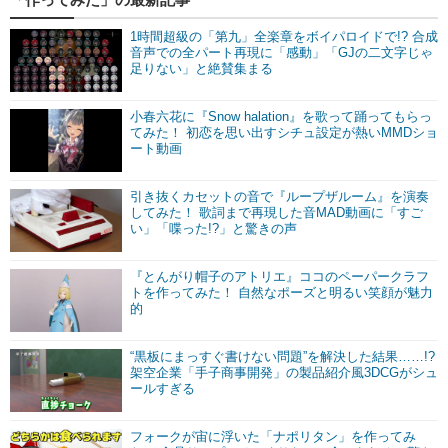
1時間超級の「第九」全楽章をボイパロイドで!? 合成
音声での全パート再現に「感動」「GJの二文字じゃ
足りない」と絶賛集まる
小春六花に『Snow halation』を歌って踊ってもらっ
てみた！ 初恋を思い出すシチュ設定が熱いMMDショ
ート動画
引き抜くカセットの音で『ループザルーム』を演奏
してみた！ 歌詞まで再現した音MAD動画に「すご
い」「喋った!?」と驚きの声
『とんがり帽子のアトリエ』ココのペーパークラフ
トを作ってみた！ 自然なポーズと明るい笑顔が魅力
的
“黒板にまっすぐ書けない問題”を解決した結果……!?
架空企業「手子商事開発」の製品紹介風3DCGがシュ
ールすぎる
フォークが宙に浮いた「ナポリタン」を作ってみ