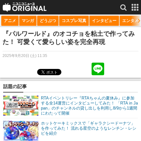
アニメ
マンガ
どうぶつ
コスプレ写真
インタビュー
エンタメ
サービス一覧
もっと見る
niconico
『パルワールド』のオコチョを粘土で作ってみ
た！ 可愛くて愛らしい姿を完全再現
動画
2025年9月20日 (土) 11:35
生放送
ニュース
チャンネル
話題の記事
マンガ
RTAイベントリレー『RTAちゃんの夏休み』に参加
する全14運営にインタビューしてみた！ 「RTA in Ja
pan」のチャンネルの貸し出しを利用し8/9から1週間
ニコニコQ
にわたって開催
ホットケーキミックスで「ギャラクシードーナツ」
を作ってみた！ 流れる星空のようなレンチン・レシ
ピを紹介