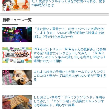
た！ 食品サンプルそっくりなのに食べられる、驚き
の再現方法とは
新着ニュース一覧
『まだ熱い / 重音テト』のサイバーパンクMVがか
っこよすぎる！ シロロウ氏が楽曲から映像までほ
ぼ1人で手がけた本気の一作
RTAイベントリレー『RTAちゃんの夏休み』に参加
する全14運営にインタビューしてみた！ 「RTA in
Japan」のチャンネルの貸し出しを利用し8/9から1
週間にわたって開催
よちよち歩きの子猫たちが猫ドームでレスリング！
コロコロと転がっては起き上がれない姿が可愛すぎ
る
ししおどし×木琴で「ドレミファソラシド」を鳴ら
してみた！ 『ロンドン橋』の演奏にチャレンジす
るも最後のド、鳴らずに終幕