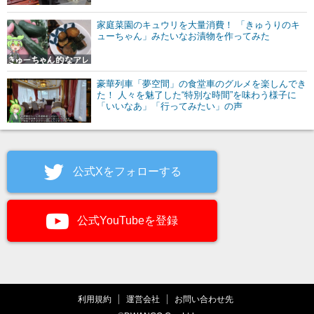
家庭菜園のキュウリを大量消費！ 「きゅうりのキ
ューちゃん」みたいなお漬物を作ってみた
豪華列車「夢空間」の食堂車のグルメを楽しんでき
た！ 人々を魅了した“特別な時間”を味わう様子に
「いいなあ」「行ってみたい」の声
公式Xをフォローする
公式YouTubeを登録
利用規約
運営会社
お問い合わせ先