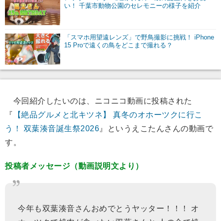
い！ 千葉市動物公園のセレモニーの様子を紹介
「スマホ用望遠レンズ」で野鳥撮影に挑戦！ iPhone
15 Proで遠くの鳥をどこまで撮れる？
今回紹介したいのは、ニコニコ動画に投稿された
『
【絶品グルメと北キツネ】 真冬のオホーツクに行こ
う！ 双葉湊音誕生祭2026
』というえこたんさんの動画で
す。
投稿者メッセージ（動画説明文より）
今年も双葉湊音さんおめでとうヤッター！！！ オ