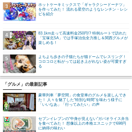
ホットケーキミックスで「ギャラクシードーナツ」
3
を作ってみた！ 流れる星空のようなレンチン・レシ
ピを紹介
83.1km走って高速料金250円!? 特例ルートで訪れた
4
「宝塚北SA」では手塚治虫全力推し＆関西グルメが
楽しめる！
よちよち歩きの子猫たちが猫ドームでレスリング！
5
コロコロと転がっては起き上がれない姿が可愛すぎ
る
「グルメ」の最新記事
豪華列車「夢空間」の食堂車のグルメを楽しんでき
た！ 人々を魅了した“特別な時間”を味わう様子に
「いいなあ」「行ってみたい」の声
セブンイレブンの“中身が見えない”ガパオライス弁当
を食べてみた！ 想像以上の本格エスニックで698円
に納得の味わい