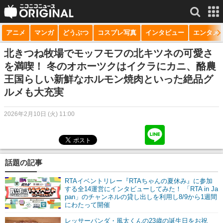
アニメ
マンガ
どうぶつ
コスプレ写真
インタビュー
エンタメ
サービス一覧
もっと見る
niconico
北きつね牧場でモッフモフの北キツネの可愛さ
を満喫！ 冬のオホーツクはイクラにカニ、酪農
動画
王国らしい新鮮なホルモン焼肉といった絶品グ
ルメも大充実
生放送
ニュース
2026年2月10日 (火) 11:00
チャンネル
マンガ
話題の記事
ニコニコQ
RTAイベントリレー『RTAちゃんの夏休み』に参加
する全14運営にインタビューしてみた！ 「RTA in Ja
pan」のチャンネルの貸し出しを利用し8/9から1週間
にわたって開催
レッサーパンダ・風太くんの23歳の誕生日をお祝