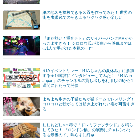
紙の地図を探検できる装置を作ってみた！ 世界の
街を虫眼鏡でのぞき回るワクワク感が楽しい
『まだ熱い / 重音テト』のサイバーパンクMVがか
っこよすぎる！ シロロウ氏が楽曲から映像までほ
ぼ1人で手がけた本気の一作
RTAイベントリレー『RTAちゃんの夏休み』に参加
する全14運営にインタビューしてみた！ 「RTA in
Japan」のチャンネルの貸し出しを利用し8/9から1
週間にわたって開催
よちよち歩きの子猫たちが猫ドームでレスリング！
コロコロと転がっては起き上がれない姿が可愛すぎ
る
ししおどし×木琴で「ドレミファソラシド」を鳴ら
してみた！ 『ロンドン橋』の演奏にチャレンジす
るも最後のド、鳴らずに終幕