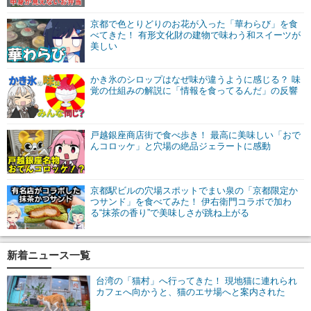
京都で色とりどりのお花が入った「華わらび」を食
べてきた！ 有形文化財の建物で味わう和スイーツが
美しい
かき氷のシロップはなぜ味が違うように感じる？ 味
覚の仕組みの解説に「情報を食ってるんだ」の反響
戸越銀座商店街で食べ歩き！ 最高に美味しい「おで
んコロッケ」と穴場の絶品ジェラートに感動
京都駅ビルの穴場スポットでまい泉の「京都限定か
つサンド」を食べてみた！ 伊右衛門コラボで加わ
る“抹茶の香り”で美味しさが跳ね上がる
新着ニュース一覧
台湾の「猫村」へ行ってきた！ 現地猫に連れられ
カフェへ向かうと、猫のエサ場へと案内された