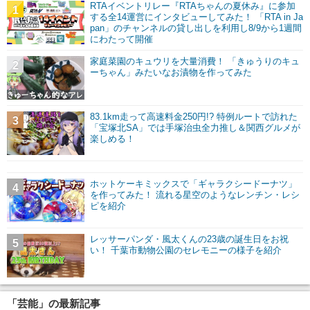
RTAイベントリレー『RTAちゃんの夏休み』に参加
1
する全14運営にインタビューしてみた！ 「RTA in Ja
pan」のチャンネルの貸し出しを利用し8/9から1週間
にわたって開催
家庭菜園のキュウリを大量消費！ 「きゅうりのキュ
2
ーちゃん」みたいなお漬物を作ってみた
83.1km走って高速料金250円!? 特例ルートで訪れた
3
「宝塚北SA」では手塚治虫全力推し＆関西グルメが
楽しめる！
ホットケーキミックスで「ギャラクシードーナツ」
4
を作ってみた！ 流れる星空のようなレンチン・レシ
ピを紹介
レッサーパンダ・風太くんの23歳の誕生日をお祝
5
い！ 千葉市動物公園のセレモニーの様子を紹介
「芸能」の最新記事