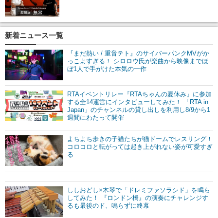
新着ニュース一覧
『まだ熱い / 重音テト』のサイバーパンクMVがか
っこよすぎる！ シロロウ氏が楽曲から映像までほ
ぼ1人で手がけた本気の一作
RTAイベントリレー『RTAちゃんの夏休み』に参加
する全14運営にインタビューしてみた！ 「RTA in
Japan」のチャンネルの貸し出しを利用し8/9から1
週間にわたって開催
よちよち歩きの子猫たちが猫ドームでレスリング！
コロコロと転がっては起き上がれない姿が可愛すぎ
る
ししおどし×木琴で「ドレミファソラシド」を鳴ら
してみた！ 『ロンドン橋』の演奏にチャレンジす
るも最後のド、鳴らずに終幕