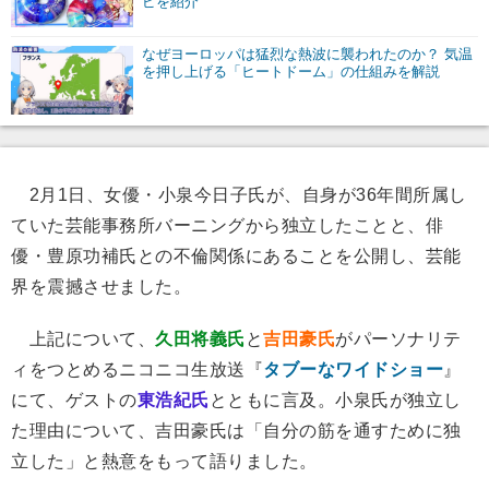
ピを紹介
なぜヨーロッパは猛烈な熱波に襲われたのか？ 気温
を押し上げる「ヒートドーム」の仕組みを解説
2月1日、女優・小泉今日子氏が、自身が36年間所属し
ていた芸能事務所バーニングから独立したことと、俳
優・豊原功補氏との不倫関係にあることを公開し、芸能
界を震撼させました。
上記について、
久田将義氏
と
吉田豪氏
がパーソナリテ
ィをつとめるニコニコ生放送『
タブーなワイドショー
』
にて、ゲストの
東浩紀氏
とともに言及。小泉氏が独立し
た理由について、吉田豪氏は「自分の筋を通すために独
立した」と熱意をもって語りました。