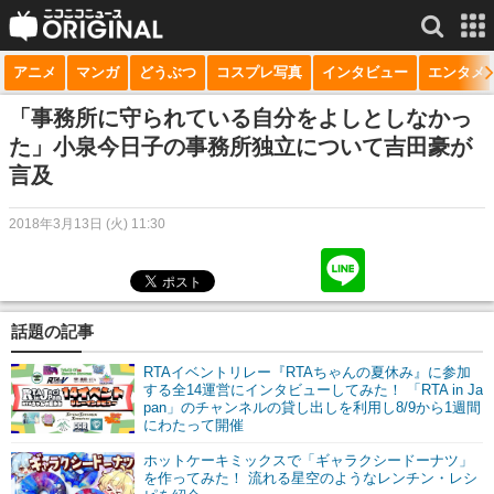
アニメ
マンガ
どうぶつ
コスプレ写真
インタビュー
エンタメ
サービス一覧
もっと見る
niconico
「事務所に守られている自分をよしとしなかっ
た」小泉今日子の事務所独立について吉田豪が
動画
言及
生放送
2018年3月13日 (火) 11:30
ニュース
チャンネル
話題の記事
マンガ
RTAイベントリレー『RTAちゃんの夏休み』に参加
ニコニコQ
する全14運営にインタビューしてみた！ 「RTA in Ja
pan」のチャンネルの貸し出しを利用し8/9から1週間
にわたって開催
ホットケーキミックスで「ギャラクシードーナツ」
を作ってみた！ 流れる星空のようなレンチン・レシ