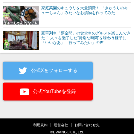
家庭菜園のキュウリを大量消費！ 「きゅうりのキ
ューちゃん」みたいなお漬物を作ってみた
豪華列車「夢空間」の食堂車のグルメを楽しんでき
た！ 人々を魅了した“特別な時間”を味わう様子に
「いいなあ」「行ってみたい」の声
公式Xをフォローする
公式YouTubeを登録
利用規約
運営会社
お問い合わせ先
©DWANGO Co., Ltd.