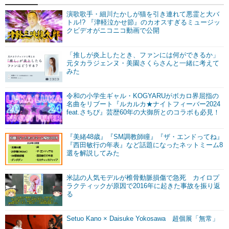
演歌歌手・細川たかしが猫を引き連れて悪霊と大バ
トル!? 『津軽泣かせ節』のカオスすぎるミュージッ
クビデオがニコニコ動画で公開
「推しが炎上したとき、ファンには何ができるか」
元タカラジェンヌ・美園さくらさんと一緒に考えて
みた
令和の小学生ギャル・KOGYARUがボカロ界屈指の
名曲をリブート『ルカルカ★ナイトフィーバー2024
feat.さちぴ』芸歴60年の大御所とのコラボも必見！
『美緒48歳』『SM調教師瞳』『ザ・エンドってね』
『西田敏行の年表』など話題になったネットミーム8
選を解説してみた
米誌の人気モデルが椎骨動脈損傷で急死 カイロプ
ラクティックが原因で2016年に起きた事故を振り返
る
Setuo Kano × Daisuke Yokosawa 超個展「無常」