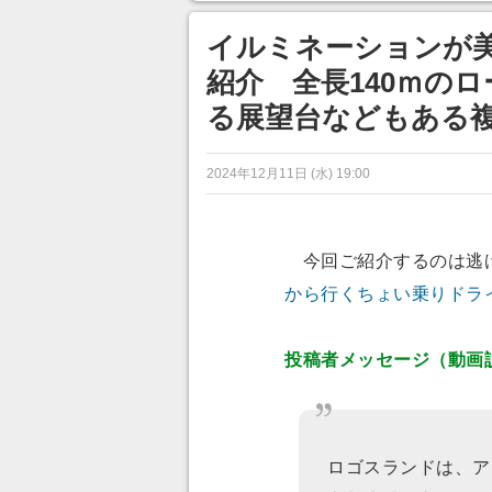
ンネルの貸し出しを利用し8/9
から1週間にわたって開催
イルミネーションが
紹介 全長140ｍの
る展望台などもある
2024年12月11日 (水) 19:00
今回ご紹介するのは逃げ
から行くちょい乗りドライ
投稿者メッセージ（動画
ロゴスランドは、ア