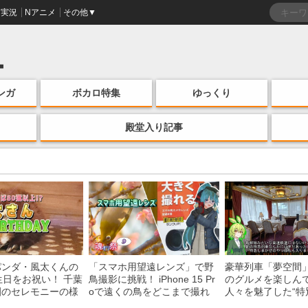
実況
Nアニメ
その他▼
ンガ
ボカロ特集
ゆっくり
殿堂入り記事
パンダ・風太くんの
「スマホ用望遠レンズ」で野
豪華列車「夢空間
生日をお祝い！ 千葉
鳥撮影に挑戦！ iPhone 15 Pr
のグルメを楽しん
園のセレモニーの様
oで遠くの鳥をどこまで撮れ
人々を魅了した“特
る？
間”を味わう様子に