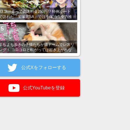
83.1km走って高速料金250円!? 特例ルート
で訪れた「宝塚北SA」では手塚治虫全力推
し＆関西グルメが楽しめる！
5
よちよち歩きの子猫たちが猫ドームでレスリ
ング！ コロコロと転がっては起き上がれな
い姿が可愛すぎる
公式Xをフォローする
公式YouTubeを登録