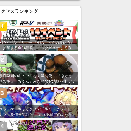
い」の声
アクセスランキング
1
RTAイベントリレー『RTAちゃんの夏休み』
に参加する全14運営にインタビューしてみ
た！ 「RTA in Japan」のチャンネルの貸し
出しを利用し8/9から1週間にわたって開催
2
家庭菜園のキュウリを大量消費！ 「きゅう
りのキューちゃん」みたいなお漬物を作って
みた
3
ホットケーキミックスで「ギャラクシードー
ナツ」を作ってみた！ 流れる星空のような
レンチン・レシピを紹介
4