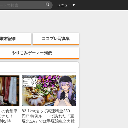
メニュー ▼
取材記事
コスプレ写真集
やりこみゲーマー列伝
」の食堂車
83.1km走って高速料金250
できた！
円!? 特例ルートで訪れた「宝
別な時
塚北SA」では手塚治虫全力推
「いいな
し＆関西グルメが楽しめる！