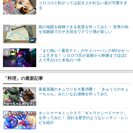
コロコロと転がっては起き上がれない姿が可愛すぎ
る
紙の地図を探検できる装置を作ってみた！ 世界の街
4
を虫眼鏡でのぞき回るワクワク感が楽しい
『まだ熱い / 重音テト』のサイバーパンクMVがかっ
5
こよすぎる！ シロロウ氏が楽曲から映像までほぼ1
人で手がけた本気の一作
「料理」の最新記事
家庭菜園のキュウリを大量消費！ 「きゅうりのキュ
ーちゃん」みたいなお漬物を作ってみた
ホットケーキミックスで「ギャラクシードーナツ」
を作ってみた！ 流れる星空のようなレンチン・レシ
ピを紹介