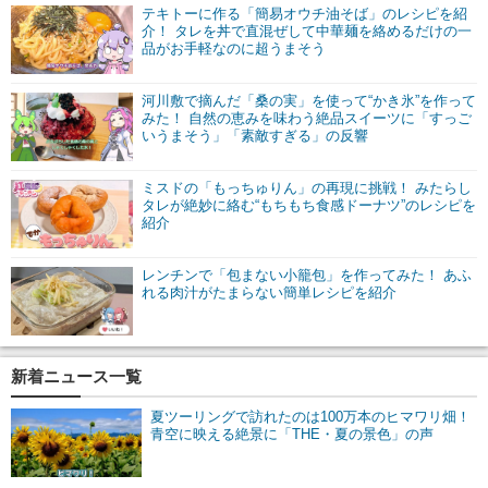
テキトーに作る「簡易オウチ油そば」のレシピを紹
介！ タレを丼で直混ぜして中華麺を絡めるだけの一
品がお手軽なのに超うまそう
河川敷で摘んだ「桑の実」を使って“かき氷”を作って
みた！ 自然の恵みを味わう絶品スイーツに「すっご
いうまそう」「素敵すぎる」の反響
ミスドの「もっちゅりん」の再現に挑戦！ みたらし
タレが絶妙に絡む“もちもち食感ドーナツ”のレシピを
紹介
レンチンで「包まない小籠包」を作ってみた！ あふ
れる肉汁がたまらない簡単レシピを紹介
新着ニュース一覧
夏ツーリングで訪れたのは100万本のヒマワリ畑！
青空に映える絶景に「THE・夏の景色」の声