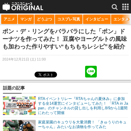
アニメ
マンガ
どうぶつ
コスプレ写真
インタビュー
エンタメ
サービス一覧
もっと見る
niconico
ポン・デ・リングをバラバラにした「ポン」ド
ーナツを作ってみた！ 豆腐やヨーグルトの風味
動画
も加わった作りやすい“もちもちレシピ”を紹介
生放送
2024年12月21日 (土) 11:00
ニュース
チャンネル
話題の記事
マンガ
RTAイベントリレー『RTAちゃんの夏休み』に参加
ニコニコQ
する全14運営にインタビューしてみた！ 「RTA in Ja
pan」のチャンネルの貸し出しを利用し8/9から1週間
にわたって開催
家庭菜園のキュウリを大量消費！ 「きゅうりのキュ
ーちゃん」みたいなお漬物を作ってみた