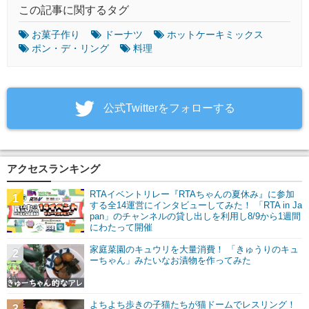
この記事に関するタグ
お菓子作り
ドーナツ
ホットケーキミックス
ポン・デ・リング
料理
‎公式Twitterをフォローする
アクセスランキング
RTAイベントリレー『RTAちゃんの夏休み』に参加
1
する全14運営にインタビューしてみた！ 「RTA in Ja
pan」のチャンネルの貸し出しを利用し8/9から1週間
にわたって開催
家庭菜園のキュウリを大量消費！ 「きゅうりのキュ
2
ーちゃん」みたいなお漬物を作ってみた
よちよち歩きの子猫たちが猫ドームでレスリング！
3