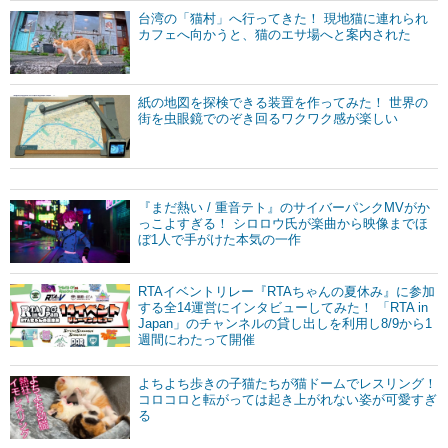
台湾の「猫村」へ行ってきた！ 現地猫に連れられ
カフェへ向かうと、猫のエサ場へと案内された
紙の地図を探検できる装置を作ってみた！ 世界の
街を虫眼鏡でのぞき回るワクワク感が楽しい
『まだ熱い / 重音テト』のサイバーパンクMVがか
っこよすぎる！ シロロウ氏が楽曲から映像までほ
ぼ1人で手がけた本気の一作
RTAイベントリレー『RTAちゃんの夏休み』に参加
する全14運営にインタビューしてみた！ 「RTA in
Japan」のチャンネルの貸し出しを利用し8/9から1
週間にわたって開催
よちよち歩きの子猫たちが猫ドームでレスリング！
コロコロと転がっては起き上がれない姿が可愛すぎ
る