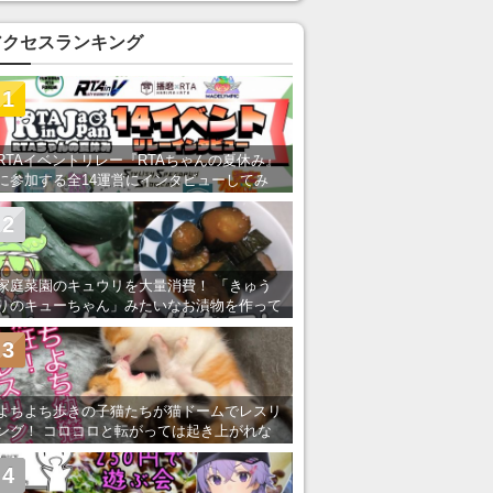
アクセスランキング
1
RTAイベントリレー『RTAちゃんの夏休み』
に参加する全14運営にインタビューしてみ
た！ 「RTA in Japan」のチャンネルの貸し
出しを利用し8/9から1週間にわたって開催
2
家庭菜園のキュウリを大量消費！ 「きゅう
りのキューちゃん」みたいなお漬物を作って
みた
3
よちよち歩きの子猫たちが猫ドームでレスリ
ング！ コロコロと転がっては起き上がれな
い姿が可愛すぎる
4