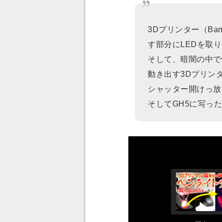
3Dプリンター（Bam
す部分にLEDを取
そして、暗闇の中で
動き出す3Dプリン
シャッター開けっ放
そしてGH5に写っ