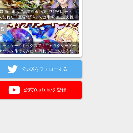
83.1km走って高速料金250円!? 特例ルート
で訪れた「宝塚北SA」では手塚治虫全力推
し＆関西グルメが楽しめる！
5
ホットケーキミックスで「ギャラクシードー
ナツ」を作ってみた！ 流れる星空のような
レンチン・レシピを紹介
公式Xをフォローする
公式YouTubeを登録