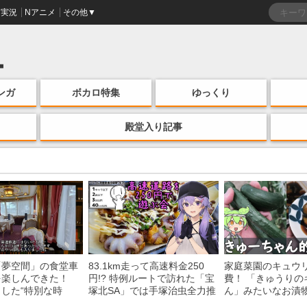
実況
Nアニメ
その他▼
ンガ
ボカロ特集
ゆっくり
殿堂入り記事
「夢空間」の食堂車
83.1km走って高速料金250
家庭菜園のキュウ
を楽しんできた！
円!? 特例ルートで訪れた「宝
費！ 「きゅうりの
した“特別な時
塚北SA」では手塚治虫全力推
ん」みたいなお漬
う様子に「いいな
し＆関西グルメが楽しめる！
みた