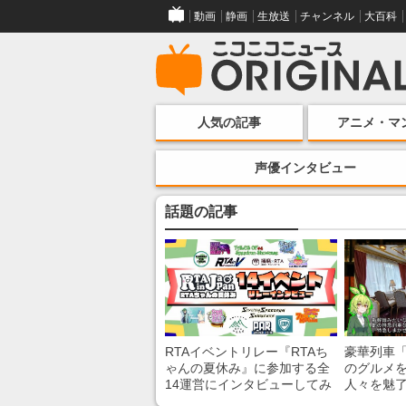
動画
静画
生放送
チャンネル
大百科
人気の記事
アニメ・マ
声優インタビュー
話題の記事
RTAイベントリレー『RTAち
豪華列車
ゃんの夏休み』に参加する全
のグルメ
14運営にインタビューしてみ
人々を魅了
た！ 「RTA in Japan」のチャ
間”を味わ