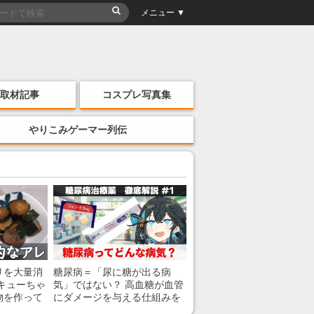
メニュー ▼
取材記事
コスプレ写真集
やりこみゲーマー列伝
リを大量消
糖尿病＝「尿に糖が出る病
キューちゃ
気」ではない？ 高血糖が血管
物を作って
にダメージを与える仕組みを
薬剤師が解説