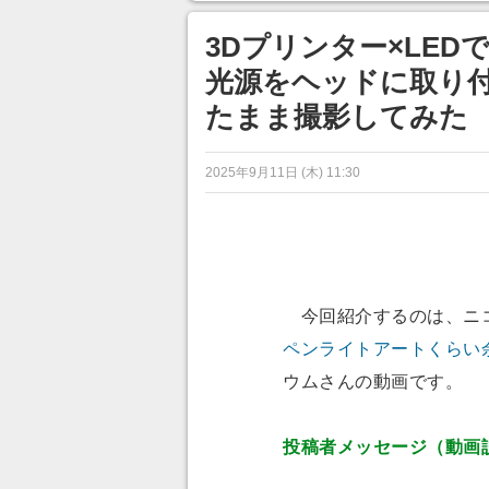
ンネルの貸し出しを利用し8/9
あ」「行
から1週間にわたって開催
3Dプリンター×LE
光源をヘッドに取り
たまま撮影してみた
2025年9月11日 (木) 11:30
今回紹介するのは、ニ
ペンライトアートくらい余
ウムさんの動画です。
投稿者メッセージ（動画