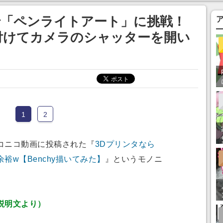
ってみたい」の声
Dで「ペンライトアート」に挑戦！
付けてカメラのシャッターを開い
1
2
コニコ動画に投稿された『
3Dプリンタなら
裕w【Benchy描いてみた】
』というモノニ
説明文より）