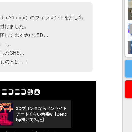
bu A1 mini）のフィラメントを押し出
り付けました。
怪しく光る赤いLED…
ター…
しのGH5…
たものとは…！