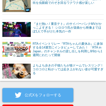
街を虫眼鏡でのぞき回るワクワク感が楽しい
『まだ熱い / 重音テト』のサイバーパンクMVがか
っこよすぎる！ シロロウ氏が楽曲から映像までほ
ぼ1人で手がけた本気の一作
RTAイベントリレー『RTAちゃんの夏休み』に参加
する全14運営にインタビューしてみた！ 「RTA in
Japan」のチャンネルの貸し出しを利用し8/9から1
週間にわたって開催
よちよち歩きの子猫たちが猫ドームでレスリング！
コロコロと転がっては起き上がれない姿が可愛すぎ
る
公式Xをフォローする