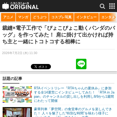
アニメ
マンガ
どうぶつ
コスプレ写真
インタビュー
エンタメ
サービス一覧
もっと見る
niconico
裁縫×電子工作で「ぴょこぴょこ動くパンダのバ
ッグ」を作ってみた！ 肩に掛けて出かければ持
動画
ち主と一緒にトコトコする相棒に
生放送
2026年7月2日 (木) 11:30
ニュース
チャンネル
話題の記事
マンガ
RTAイベントリレー『RTAちゃんの夏休み』に参加
ニコニコQ
する全14運営にインタビューしてみた！ 「RTA in Ja
pan」のチャンネルの貸し出しを利用し8/9から1週間
にわたって開催
豪華列車「夢空間」の食堂車のグルメを楽しんでき
た！ 人々を魅了した“特別な時間”を味わう様子に