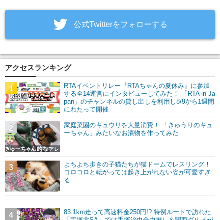
‎公式Twitterをフォローする
アクセスランキング
RTAイベントリレー『RTAちゃんの夏休み』に参加
1
する全14運営にインタビューしてみた！ 「RTA in Ja
pan」のチャンネルの貸し出しを利用し8/9から1週間
にわたって開催
家庭菜園のキュウリを大量消費！ 「きゅうりのキュ
2
ーちゃん」みたいなお漬物を作ってみた
よちよち歩きの子猫たちが猫ドームでレスリング！
3
コロコロと転がっては起き上がれない姿が可愛すぎ
る
83.1km走って高速料金250円!? 特例ルートで訪れた
4
「宝塚北SA」では手塚治虫全力推し＆関西グルメが