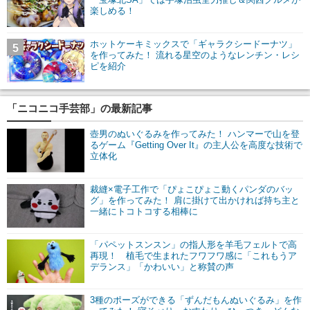
楽しめる！
ホットケーキミックスで「ギャラクシードーナツ」
5
を作ってみた！ 流れる星空のようなレンチン・レシ
ピを紹介
「ニコニコ手芸部」の最新記事
壺男のぬいぐるみを作ってみた！ ハンマーで山を登
るゲーム『Getting Over It』の主人公を高度な技術で
立体化
裁縫×電子工作で「ぴょこぴょこ動くパンダのバッ
グ」を作ってみた！ 肩に掛けて出かければ持ち主と
一緒にトコトコする相棒に
「パペットスンスン」の指人形を羊毛フェルトで高
再現！ 植毛で生まれたフワフワ感に「これもうア
デランス」「かわいい」と称賛の声
3種のポーズができる「ずんだもんぬいぐるみ」を作