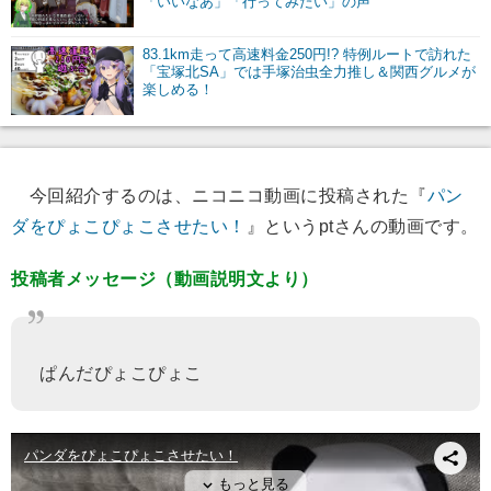
「いいなあ」「行ってみたい」の声
83.1km走って高速料金250円!? 特例ルートで訪れた
「宝塚北SA」では手塚治虫全力推し＆関西グルメが
楽しめる！
今回紹介するのは、ニコニコ動画に投稿された『
パン
ダをぴょこぴょこさせたい！
』というptさんの動画です。
投稿者メッセージ（動画説明文より）
ぱんだぴょこぴょこ