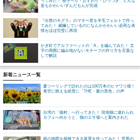
ってみた！ 寝そべり・おすわり・ひっつき、どんな
姿もかわいいずんだもんが完成
『出禁のモグラ』のマギー君を羊毛フェルトで作っ
てみた！ 威嚇しているのになんかかわいい必死な表
情をほぼ完璧に再現
かぎ針でアルファベットの「A」を編んでみた！ 文
字の周囲に編み地がないモチーフの作り方を言葉な
しで解説
新着ニュース一覧
夏ツーリングで訪れたのは100万本のヒマワリ畑！
青空に映える絶景に「THE・夏の景色」の声
台湾の「猫村」へ行ってきた！ 現地猫に連れられ
カフェへ向かうと、猫のエサ場へと案内された
紙の地図を探検できる装置を作ってみた！ 世界の