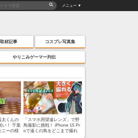
メニュー ▼
取材記事
コスプレ写真集
やりこみゲーマー列伝
風太くんの
「スマホ用望遠レンズ」で野
祝い！ 千葉
鳥撮影に挑戦！ iPhone 15 Pr
モニーの様
oで遠くの鳥をどこまで撮れ
る？