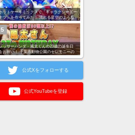
ホットケーキミックスで「ギャラクシードー
ナツ」を作ってみた！ 流れる星空のような
レンチン・レシピを紹介
5
レッサーパンダ・風太くんの23歳の誕生日
をお祝い！ 千葉市動物公園のセレモニーの
様子を紹介
公式Xをフォローする
公式YouTubeを登録