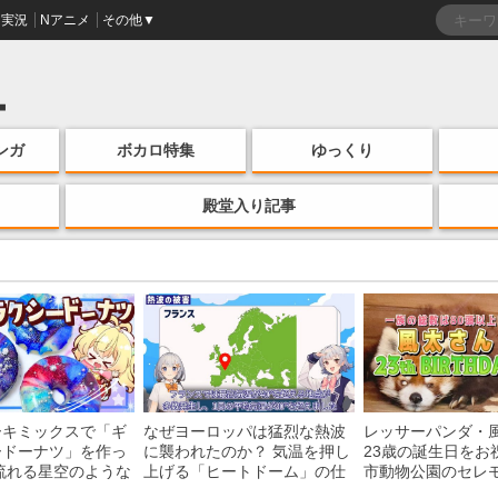
実況
Nアニメ
その他▼
ンガ
ボカロ特集
ゆっくり
殿堂入り記事
ーキミックスで「ギ
なぜヨーロッパは猛烈な熱波
レッサーパンダ・
ードーナツ」を作っ
に襲われたのか？ 気温を押し
23歳の誕生日をお
流れる星空のような
上げる「ヒートドーム」の仕
市動物公園のセレ
・レシピを紹介
組みを解説
子を紹介