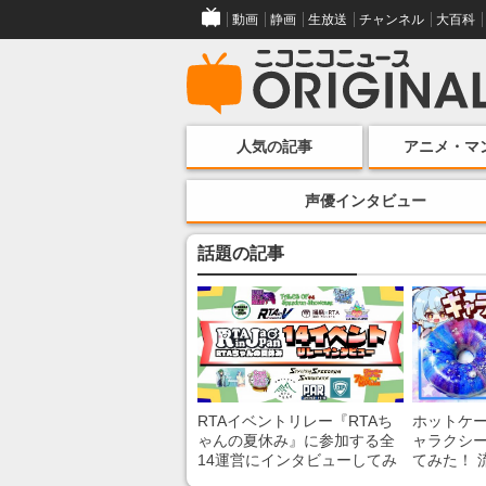
動画
静画
生放送
チャンネル
大百科
人気の記事
アニメ・マ
声優インタビュー
話題の記事
RTAイベントリレー『RTAち
ホットケ
ゃんの夏休み』に参加する全
ャラクシ
14運営にインタビューしてみ
てみた！ 
た！ 「RTA in Japan」のチャ
レンチン