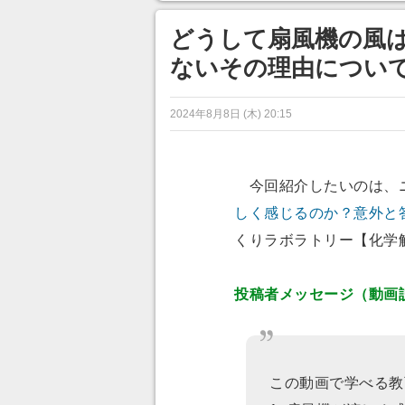
ンネルの貸し出しを利用し8/9
から1週間にわたって開催
どうして扇風機の風は
ないその理由につい
2024年8月8日 (木) 20:15
今回紹介したいのは、
しく感じるのか？意外と
くりラボラトリー【化学
投稿者メッセージ（動画
この動画で学べる教