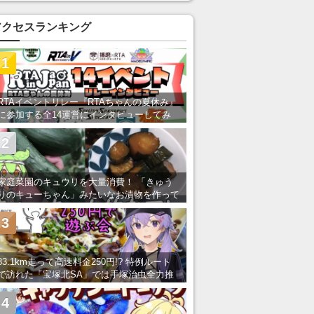
アクセスランキング
1
RTAイベントリレー『RTAちゃんの夏休み』
に参加する全14運営にインタビューしてみ
た！ 「RTA in Japan」のチャンネルの貸し
出しを利用し8/9から1週間にわたって開催
2
家庭菜園のキュウリを大量消費！ 「きゅう
りのキューちゃん」みたいなお漬物を作って
みた
3
83.1km走って高速料金250円!? 特例ルート
で訪れた「宝塚北SA」では手塚治虫全力推
し＆関西グルメが楽しめる！
4