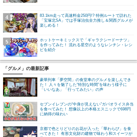
83.1km走って高速料金250円!? 特例ルートで訪れた
4
「宝塚北SA」では手塚治虫全力推し＆関西グルメが
楽しめる！
ホットケーキミックスで「ギャラクシードーナツ」
5
を作ってみた！ 流れる星空のようなレンチン・レシ
ピを紹介
「グルメ」の最新記事
豪華列車「夢空間」の食堂車のグルメを楽しんでき
た！ 人々を魅了した“特別な時間”を味わう様子に
「いいなあ」「行ってみたい」の声
セブンイレブンの“中身が見えない”ガパオライス弁当
を食べてみた！ 想像以上の本格エスニックで698円
に納得の味わい
京都で色とりどりのお花が入った「華わらび」を食
べてきた！ 有形文化財の建物で味わう和スイーツが