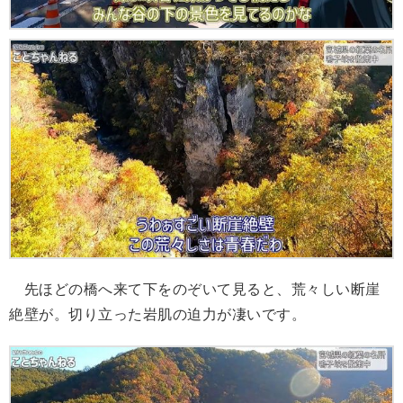
先ほどの橋へ来て下をのぞいて見ると、荒々しい断崖
絶壁が。切り立った岩肌の迫力が凄いです。