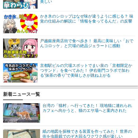
美しい
かき氷のシロップはなぜ味が違うように感じる？ 味
覚の仕組みの解説に「情報を食ってるんだ」の反響
戸越銀座商店街で食べ歩き！ 最高に美味しい「おで
んコロッケ」と穴場の絶品ジェラートに感動
京都駅ビルの穴場スポットでまい泉の「京都限定か
つサンド」を食べてみた！ 伊右衛門コラボで加わ
る“抹茶の香り”で美味しさが跳ね上がる
新着ニュース一覧
台湾の「猫村」へ行ってきた！ 現地猫に連れられ
カフェへ向かうと、猫のエサ場へと案内された
紙の地図を探検できる装置を作ってみた！ 世界の
街を虫眼鏡でのぞき回るワクワク感が楽しい