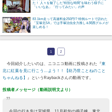
た！ 人々を魅了した“特別な時間”を味わう様子に
「いいなあ」「行ってみたい」の声
83.1km走って高速料金250円!? 特例ルートで訪れた
「宝塚北SA」では手塚治虫全力推し＆関西グルメが
楽しめる！
1
2
今回紹介したいのは、ニコニコ動画に投稿された『
東
北に紅葉を見に行こう…よう！！【紡乃世ことねのこと
ちゃんねる】
』というRaybackさんの動画です。
投稿者メッセージ（動画説明文より）
今回の行き先は宮城県、11月初旬の鳴子峡。東北