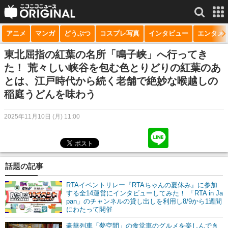
アニメ
マンガ
どうぶつ
コスプレ写真
インタビュー
エンタメ
サービス一覧
もっと見る
niconico
東北屈指の紅葉の名所「鳴子峡」へ行ってき
た！ 荒々しい峡谷を包む色とりどりの紅葉のあ
動画
とは、江戸時代から続く老舗で絶妙な喉越しの
稲庭うどんを味わう
生放送
ニュース
2025年11月10日 (月) 11:00
チャンネル
マンガ
話題の記事
ニコニコQ
RTAイベントリレー『RTAちゃんの夏休み』に参加
する全14運営にインタビューしてみた！ 「RTA in Ja
pan」のチャンネルの貸し出しを利用し8/9から1週間
にわたって開催
豪華列車「夢空間」の食堂車のグルメを楽しんでき