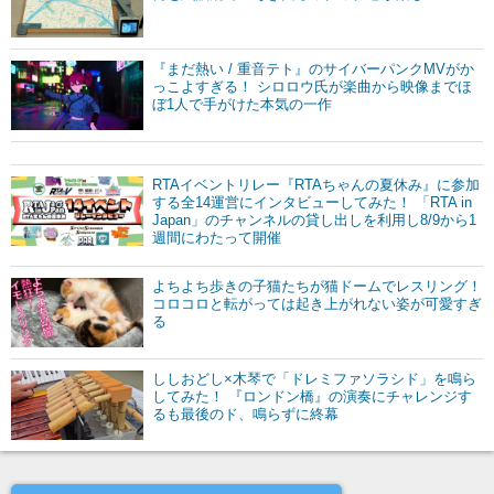
『まだ熱い / 重音テト』のサイバーパンクMVがか
っこよすぎる！ シロロウ氏が楽曲から映像までほ
ぼ1人で手がけた本気の一作
RTAイベントリレー『RTAちゃんの夏休み』に参加
する全14運営にインタビューしてみた！ 「RTA in
Japan」のチャンネルの貸し出しを利用し8/9から1
週間にわたって開催
よちよち歩きの子猫たちが猫ドームでレスリング！
コロコロと転がっては起き上がれない姿が可愛すぎ
る
ししおどし×木琴で「ドレミファソラシド」を鳴ら
してみた！ 『ロンドン橋』の演奏にチャレンジす
るも最後のド、鳴らずに終幕