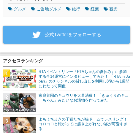
グルメ
ご当地グルメ
旅行
紅葉
観光
‎公式Twitterをフォローする
アクセスランキング
RTAイベントリレー『RTAちゃんの夏休み』に参加
1
する全14運営にインタビューしてみた！ 「RTA in Ja
pan」のチャンネルの貸し出しを利用し8/9から1週間
にわたって開催
家庭菜園のキュウリを大量消費！ 「きゅうりのキュ
2
ーちゃん」みたいなお漬物を作ってみた
よちよち歩きの子猫たちが猫ドームでレスリング！
3
コロコロと転がっては起き上がれない姿が可愛すぎ
る