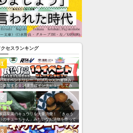
アクセスランキング
1
RTAイベントリレー『RTAちゃんの夏休み』
に参加する全14運営にインタビューしてみ
た！ 「RTA in Japan」のチャンネルの貸し
出しを利用し8/9から1週間にわたって開催
2
家庭菜園のキュウリを大量消費！ 「きゅう
りのキューちゃん」みたいなお漬物を作って
みた
3