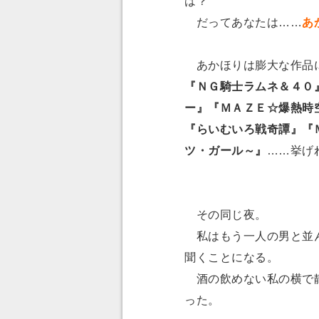
は？
だってあなたは……
あ
あかほりは膨大な作品
『ＮＧ騎士ラムネ＆４０
ー』『ＭＡＺＥ☆爆熱時
『らいむいろ戦奇譚』『
ツ・ガール～』
……挙げ
その同じ夜。
私はもう一人の男と並ん
聞くことになる。
酒の飲めない私の横で静
った。