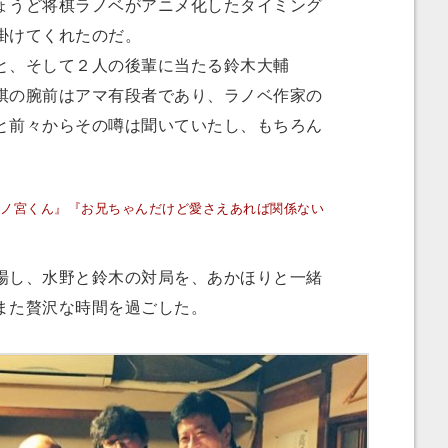
ょうど将棋ラノベがアニメ化したタイミング
掛けてくれたのだ。
、そして２人の後輩に当たる鈴木大輔
棋の腕前はアマ有段者であり、ラノベ作家の
と前々からその噂は聞いていたし、もちろん
ノ宮くん』『お兄ちゃんだけど愛さえあれば関係ない
し、水野と鈴木の対局を、あかほりと一緒
また贅沢な時間を過ごした。