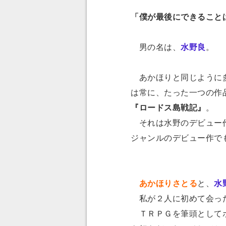
「僕が最後にできること
男の名は、
水野良
。
あかほりと同じように多
は常に、たった一つの作
『ロードス島戦記』
。
それは水野のデビュー作
ジャンルのデビュー作で
あかほりさとる
と、
水
私が２人に初めて会っ
ＴＲＰＧを筆頭としてボ