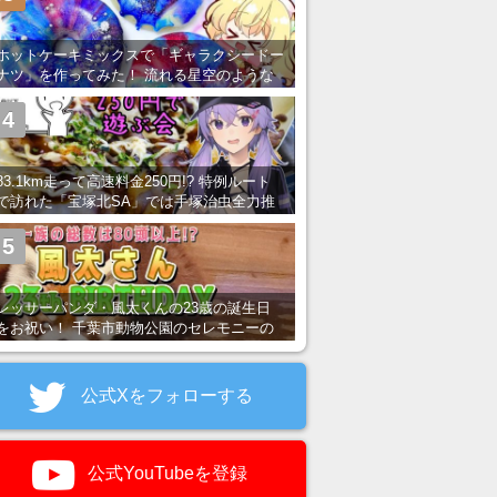
ホットケーキミックスで「ギャラクシードー
ナツ」を作ってみた！ 流れる星空のような
レンチン・レシピを紹介
4
83.1km走って高速料金250円!? 特例ルート
で訪れた「宝塚北SA」では手塚治虫全力推
し＆関西グルメが楽しめる！
5
レッサーパンダ・風太くんの23歳の誕生日
をお祝い！ 千葉市動物公園のセレモニーの
様子を紹介
公式Xをフォローする
公式YouTubeを登録