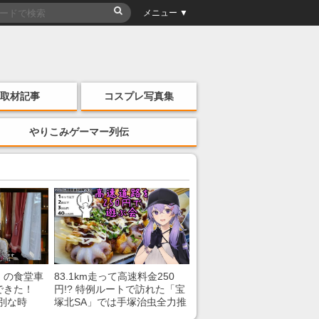
メニュー ▼
取材記事
コスプレ写真集
やりこみゲーマー列伝
」の食堂車
83.1km走って高速料金250
できた！
円!? 特例ルートで訪れた「宝
別な時
塚北SA」では手塚治虫全力推
「いいな
し＆関西グルメが楽しめる！