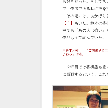
も好きだった。そしてち
で、作者である私に声を
その場には、あかほりと
【※】
もいた。鈴木の将
中でも『あの人は強い』
作品も全て読んでいた。
※鈴木大輔……『ご愁傷さま二
よねっ』作者。
２軒目では将棋盤も登場
に観戦するという、これ