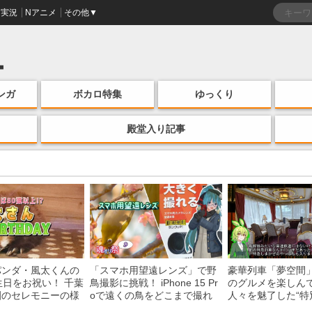
実況
Nアニメ
その他▼
ンガ
ボカロ特集
ゆっくり
殿堂入り記事
パンダ・風太くんの
「スマホ用望遠レンズ」で野
豪華列車「夢空間
生日をお祝い！ 千葉
鳥撮影に挑戦！ iPhone 15 Pr
のグルメを楽しん
園のセレモニーの様
oで遠くの鳥をどこまで撮れ
人々を魅了した“特
る？
間”を味わう様子に