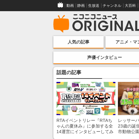
動画
静画
生放送
チャンネル
大百科
人気の記事
アニメ・マ
声優インタビュー
話題の記事
RTAイベントリレー『RTAち
レッサー
ゃんの夏休み』に参加する全
23歳の誕
14運営にインタビューしてみ
市動物公
た！ 「RTA in Japan」のチャ
子を紹介