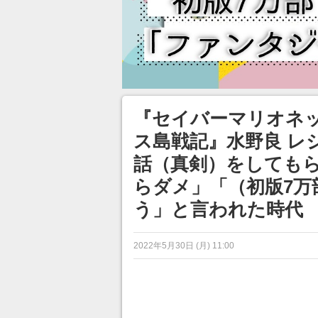
『セイバーマリオネ
ス島戦記』水野良 レ
話（真剣）をしてもら
らダメ」「（初版7
う」と言われた時代
2022年5月30日 (月) 11:00