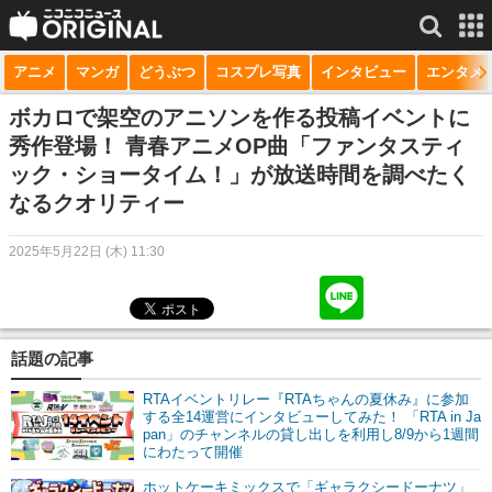
アニメ
マンガ
どうぶつ
コスプレ写真
インタビュー
エンタメ
サービス一覧
もっと見る
niconico
ボカロで架空のアニソンを作る投稿イベントに
秀作登場！ 青春アニメOP曲「ファンタスティ
動画
ック・ショータイム！」が放送時間を調べたく
なるクオリティー
生放送
ニュース
2025年5月22日 (木) 11:30
チャンネル
マンガ
話題の記事
ニコニコQ
RTAイベントリレー『RTAちゃんの夏休み』に参加
する全14運営にインタビューしてみた！ 「RTA in Ja
pan」のチャンネルの貸し出しを利用し8/9から1週間
にわたって開催
ホットケーキミックスで「ギャラクシードーナツ」