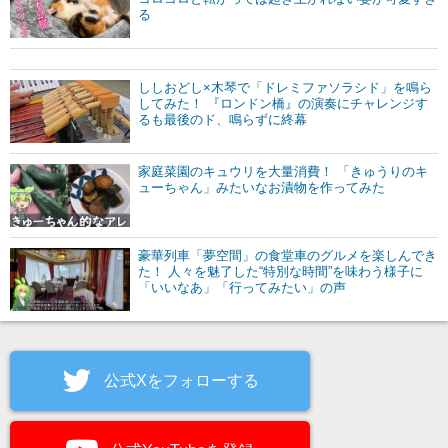
る
ししおどし×木琴で「ドレミファソラシド」を鳴ら
してみた！ 『ロンドン橋』の演奏にチャレンジす
るも最後のド、鳴らずに終幕
家庭菜園のキュウリを大量消費！ 「きゅうりのキ
ューちゃん」みたいなお漬物を作ってみた
豪華列車「夢空間」の食堂車のグルメを楽しんでき
た！ 人々を魅了した“特別な時間”を味わう様子に
「いいなあ」「行ってみたい」の声
公式Xをフォローする