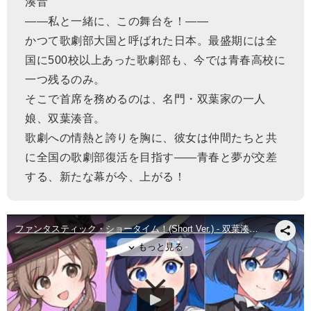
湊音
――私と一緒に、この舞台を！――
かつて歌劇部大国と呼ばれた日本。最盛期には全
国に500校以上あった歌劇部も、今では青春高校に
一つ残るのみ。
そこで首席を務めるのは、名門・双葉家の一人
娘、双葉湊音。
歌劇への情熱と誇りを胸に、彼女は仲間たちと共
に全国の歌劇部復活を目指す――青春と夢が交差
する、新たな幕が今、上がる！