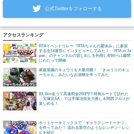
‎公式Twitterをフォローする
アクセスランキング
RTAイベントリレー『RTAちゃんの夏休み』に参加
1
する全14運営にインタビューしてみた！ 「RTA in Ja
pan」のチャンネルの貸し出しを利用し8/9から1週間
にわたって開催
家庭菜園のキュウリを大量消費！ 「きゅうりのキュ
2
ーちゃん」みたいなお漬物を作ってみた
83.1km走って高速料金250円!? 特例ルートで訪れた
3
「宝塚北SA」では手塚治虫全力推し＆関西グルメが
楽しめる！
ホットケーキミックスで「ギャラクシードーナツ」
4
を作ってみた！ 流れる星空のようなレンチン・レシ
ピを紹介