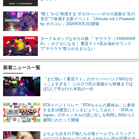
“聴く”から“体感する”ボカロへ――ボカロ楽曲を“生の
音圧”で体感する新イベント「Unmute vol.1 Powered
by ボカコレ」2026年8月2日開催
ダーク＆ポップなボカロ曲『 ‘ヤラララ’（YARARAR
A）』がクセになる！ 重音テト×歪み強めサウンド
で“ヤラララ”祭りが止まらない
新着ニュース一覧
『まだ熱い / 重音テト』のサイバーパンクMVがか
っこよすぎる！ シロロウ氏が楽曲から映像までほ
ぼ1人で手がけた本気の一作
RTAイベントリレー『RTAちゃんの夏休み』に参加
する全14運営にインタビューしてみた！ 「RTA in
Japan」のチャンネルの貸し出しを利用し8/9から1
週間にわたって開催
よちよち歩きの子猫たちが猫ドームでレスリング！
コロコロと転がっては起き上がれない姿が可愛すぎ