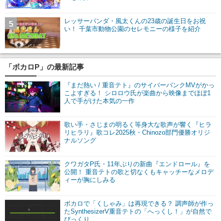
レッサーパンダ・風太くんの23歳の誕生日をお祝
5
い！ 千葉市動物公園のセレモニーの様子を紹介
「ボカロP」の最新記事
『まだ熱い / 重音テト』のサイバーパンクMVがかっ
こよすぎる！ シロロウ氏が楽曲から映像までほぼ1
人で手がけた本気の一作
歌い手・さじまの明るく等身大な歌声が響く『ヒラ
リヒラリ』歌コレ2025秋・Chinozo部門優勝オリジ
ナルソング
クワガタP氏・11年ぶりの新曲『エンドロール』を
公開！ 重音テトの歌と切なくもキャッチーなメロデ
ィーが胸にしみる
ボカロで「くしゃみ」は再現できる？ 調声師が作っ
たSynthesizerV重音テトの「へっくし！」が自然で
びっくり