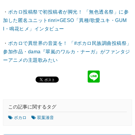
・
ボカロ投稿祭で初投稿者が脚光！ 「無色透名祭」に参
加した匿名ユニットrinri×GESO「異種/歌愛ユキ・GUM
I・鳴花ヒメ」インタビュー
・
ボカロで異世界の音楽を！ 「#ボカロ民族調曲投稿祭」
参加作品・dama『翠嵐のワルカ・ナーガ』がファンタジ
ーアニメの主題歌みたい
この記事に関するタグ
ボカロ
双葉湊音