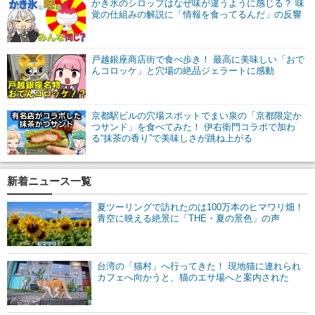
かき氷のシロップはなぜ味が違うように感じる？ 味
覚の仕組みの解説に「情報を食ってるんだ」の反響
戸越銀座商店街で食べ歩き！ 最高に美味しい「おで
んコロッケ」と穴場の絶品ジェラートに感動
京都駅ビルの穴場スポットでまい泉の「京都限定か
つサンド」を食べてみた！ 伊右衛門コラボで加わ
る“抹茶の香り”で美味しさが跳ね上がる
新着ニュース一覧
夏ツーリングで訪れたのは100万本のヒマワリ畑！
青空に映える絶景に「THE・夏の景色」の声
台湾の「猫村」へ行ってきた！ 現地猫に連れられ
カフェへ向かうと、猫のエサ場へと案内された