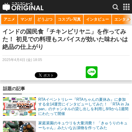
アニメ
マンガ
どうぶつ
コスプレ写真
インタビュー
エンタメ
サービス一覧
もっと見る
niconico
インドの国民食「チキンビリヤニ」を作ってみ
た！ 初見での料理もスパイスが効いた味わいは
動画
絶品の仕上がり
生放送
2025年4月4日 (金) 18:05
ニュース
チャンネル
話題の記事
マンガ
RTAイベントリレー『RTAちゃんの夏休み』に参加
ニコニコQ
する全14運営にインタビューしてみた！ 「RTA in Ja
pan」のチャンネルの貸し出しを利用し8/9から1週間
にわたって開催
家庭菜園のキュウリを大量消費！ 「きゅうりのキュ
ーちゃん」みたいなお漬物を作ってみた