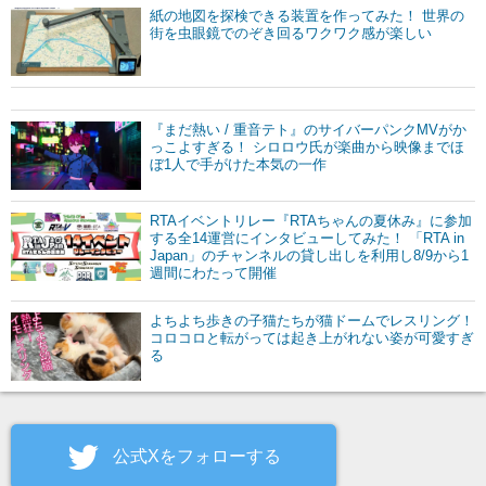
紙の地図を探検できる装置を作ってみた！ 世界の
街を虫眼鏡でのぞき回るワクワク感が楽しい
『まだ熱い / 重音テト』のサイバーパンクMVがか
っこよすぎる！ シロロウ氏が楽曲から映像までほ
ぼ1人で手がけた本気の一作
RTAイベントリレー『RTAちゃんの夏休み』に参加
する全14運営にインタビューしてみた！ 「RTA in
Japan」のチャンネルの貸し出しを利用し8/9から1
週間にわたって開催
よちよち歩きの子猫たちが猫ドームでレスリング！
コロコロと転がっては起き上がれない姿が可愛すぎ
る
公式Xをフォローする