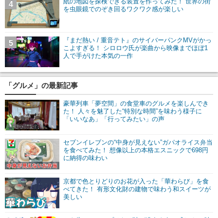
紙の地図を探検できる装置を作ってみた！ 世界の街
4
を虫眼鏡でのぞき回るワクワク感が楽しい
『まだ熱い / 重音テト』のサイバーパンクMVがかっ
5
こよすぎる！ シロロウ氏が楽曲から映像までほぼ1
人で手がけた本気の一作
「グルメ」の最新記事
豪華列車「夢空間」の食堂車のグルメを楽しんでき
た！ 人々を魅了した“特別な時間”を味わう様子に
「いいなあ」「行ってみたい」の声
セブンイレブンの“中身が見えない”ガパオライス弁当
を食べてみた！ 想像以上の本格エスニックで698円
に納得の味わい
京都で色とりどりのお花が入った「華わらび」を食
べてきた！ 有形文化財の建物で味わう和スイーツが
美しい