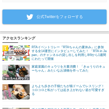
‎公式Twitterをフォローする
アクセスランキング
RTAイベントリレー『RTAちゃんの夏休み』に参加
1
する全14運営にインタビューしてみた！ 「RTA in Ja
pan」のチャンネルの貸し出しを利用し8/9から1週間
にわたって開催
家庭菜園のキュウリを大量消費！ 「きゅうりのキュ
2
ーちゃん」みたいなお漬物を作ってみた
よちよち歩きの子猫たちが猫ドームでレスリング！
3
コロコロと転がっては起き上がれない姿が可愛すぎ
る