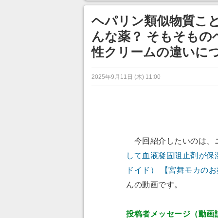
ンネルの貸し出しを利用し8/9
から1週間にわたって開催
ヘパリン類似物質こ
んな薬？ そもそもの
性クリームの違いに
2025年9月11日 (木) 11:00
今回紹介したいのは、
して血液凝固阻止剤が保
ドイド） 【宮舞モカのお薬
んの動画です。
投稿者メッセージ（動画