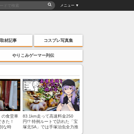
メニュー ▼
取材記事
コスプレ写真集
やりこみゲーマー列伝
」の食堂車
83.1km走って高速料金250
できた！
円!? 特例ルートで訪れた「宝
別な時
塚北SA」では手塚治虫全力推
「いいな
し＆関西グルメが楽しめる！