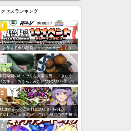
い」の声
アクセスランキング
1
RTAイベントリレー『RTAちゃんの夏休み』
に参加する全14運営にインタビューしてみ
た！ 「RTA in Japan」のチャンネルの貸し
出しを利用し8/9から1週間にわたって開催
2
家庭菜園のキュウリを大量消費！ 「きゅう
りのキューちゃん」みたいなお漬物を作って
みた
3
83.1km走って高速料金250円!? 特例ルート
で訪れた「宝塚北SA」では手塚治虫全力推
し＆関西グルメが楽しめる！
4