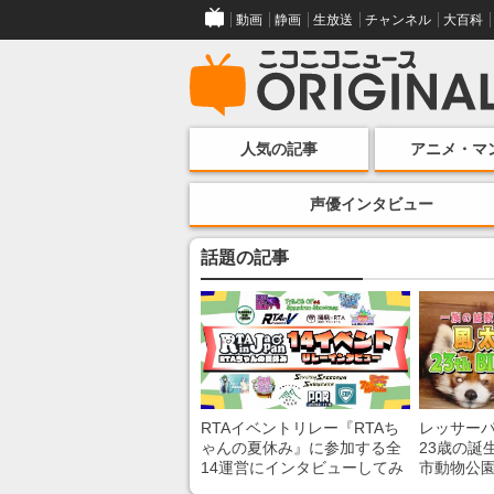
動画
静画
生放送
チャンネル
大百科
人気の記事
アニメ・マ
声優インタビュー
話題の記事
RTAイベントリレー『RTAち
レッサー
ゃんの夏休み』に参加する全
23歳の誕
14運営にインタビューしてみ
市動物公
た！ 「RTA in Japan」のチャ
子を紹介