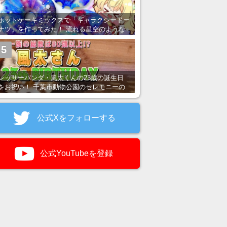
ホットケーキミックスで「ギャラクシードー
ナツ」を作ってみた！ 流れる星空のような
レンチン・レシピを紹介
5
レッサーパンダ・風太くんの23歳の誕生日
をお祝い！ 千葉市動物公園のセレモニーの
様子を紹介
公式Xをフォローする
公式YouTubeを登録