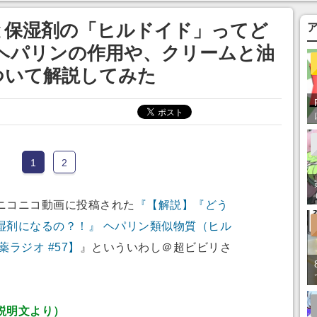
あ」「行ってみた
と保湿剤の「ヒルドイド」ってど
ヘパリンの作用や、クリームと油
ついて解説してみた
1
2
ニコニコ動画に投稿された
『【解説】『どう
湿剤になるの？！』 ヘパリン類似物質（ヒル
ラジオ #57】
』といういわし＠超ビビリさ
説明文より）