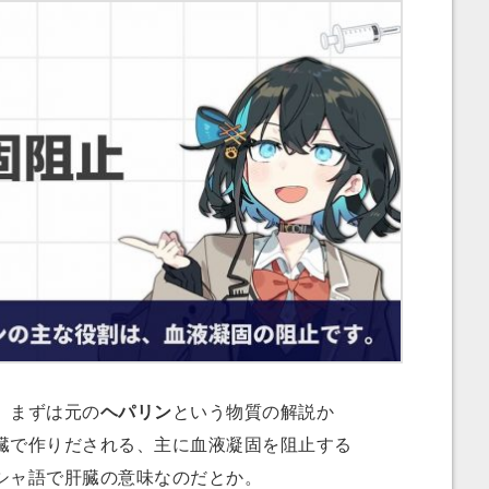
、まずは元の
ヘパリン
という物質の解説か
臓で作りだされる、主に血液凝固を阻止する
シャ語で肝臓の意味なのだとか。