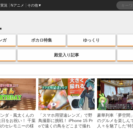
実況
Nアニメ
その他▼
ンガ
ボカロ特集
ゆっくり
殿堂入り記事
パンダ・風太くんの
「スマホ用望遠レンズ」で野
豪華列車「夢空間
生日をお祝い！ 千葉
鳥撮影に挑戦！ iPhone 15 Pr
のグルメを楽しん
園のセレモニーの様
oで遠くの鳥をどこまで撮れ
人々を魅了した“特
る？
間”を味わう様子に